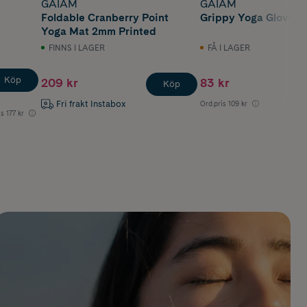
GAIAM
GAIAM
Foldable Cranberry Point
Grippy Yoga Gloves
Yoga Mat 2mm Printed
FINNS I LAGER
FÅ I LAGER
Köp
209 kr
83 kr
Köp
Fri frakt Instabox
Ord.pris
109 kr
Lägsta
is
177 kr