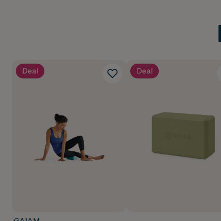
Deal
Deal
GAIAM