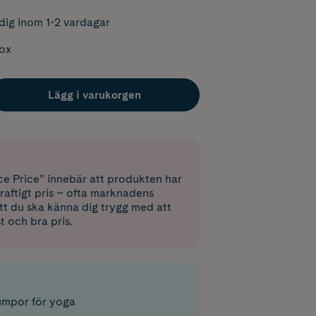
dig inom 1-2 vardagar
box
Lägg i varukorgen
e Price” innebär att produkten har
raftigt pris – ofta marknadens
 att du ska känna dig trygg med att
st och bra pris.
rumpor för yoga