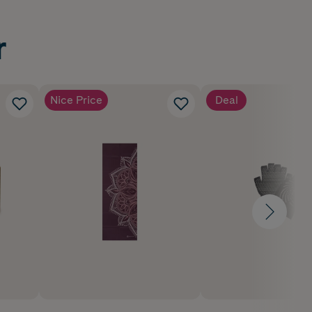
r
Nice Price
Deal