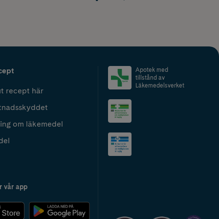
cept
Apotek med
tillstånd av
Läkemedelsverket
t recept här
tnadsskyddet
ing om läkemedel
del
r vår app