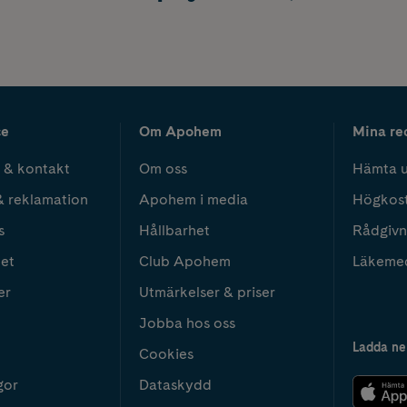
ce
Om Apohem
Mina re
 & kontakt
Om oss
Hämta u
& reklamation
Apohem i media
Högkos
s
Hållbarhet
Rådgivn
het
Club Apohem
Läkeme
er
Utmärkelser & priser
Jobba hos oss
Ladda ne
Cookies
gor
Dataskydd