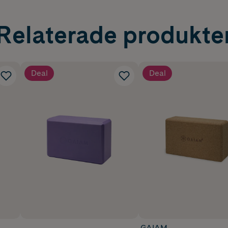
Relaterade produkte
Deal
Deal
GAIAM