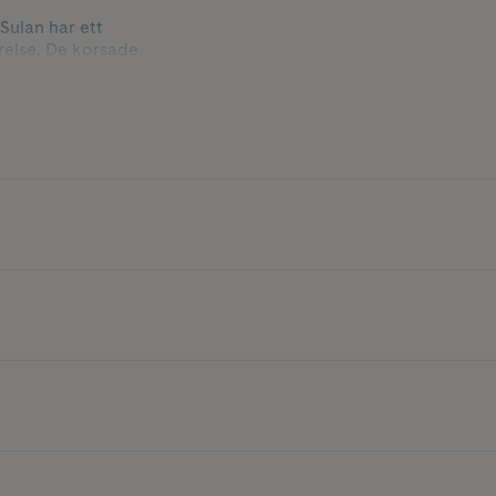
 Sulan har ett
relse. De korsade
h komfort vid yoga
stabilitet behövs.