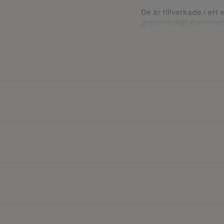
De är tillverkade i ett
greppvänligt gummimöns
toppremmarna håller s
och pilates.
Använd strumporna vid 
Innehåller 1 par