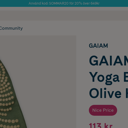
Använd kod: SOMMAR20 för 20% över 649kr
Årets Butik 2025 inom Skönhet
 frakt
✓ Rådgivning från farmaceuter & hudterapeuter
✓ Poäng på alla
Community
GAIAM
GAIAM
Yoga 
Olive
Nice Price
113 kr