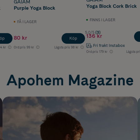
GAIAM
Yoga Block Cork Brick
k
Purple Yoga Block
FINNS I LAGER
FÅ I LAGER
5.0/5
(3)
136 kr
80 kr
öp
Köp
Fri frakt Instabox
4 kr
Ord.pris
99 kr
Lägsta pris
98 kr
Ord.pris
179 kr
Lägsta pr
Apohem Magazine