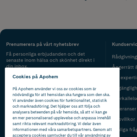
Prenumerera på vårt nyhetsbrev
Kundservi
Få personliga erbjudanden och det
Rådgivning
senaste inom hälsa och skönhet direkt i
din inbox.
Ångerrätt 
Cookies på Apohem
Vår experti
Fyll i mailadress
Skicka
Tillgänglig
På Apohem använder vi oss av cookies som är
nödvändiga för att hemsidan ska fungera som den ska.
Återkallels
Vi använder även cookies för funktionalitet, statistik
och marknadsföring. Det hjälper oss att följa och
Leveranser
analysera beteenden på vår hemsida, så att vi kan ge
en mer personaliserad upplevelse och anpassa innehåll
Köpvillkor
samt rikta relevant marknadsföring. Vi delar även
Vanliga frå
informationen med våra samarbetspartners. Genom att
acceptera cookies samtycker du till vår användning av