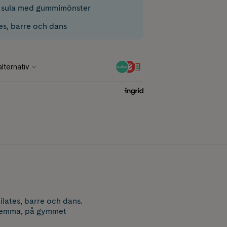
 sula med gummimönster
es, barre och dans
lates, barre och dans.
g hemma, på gymmet