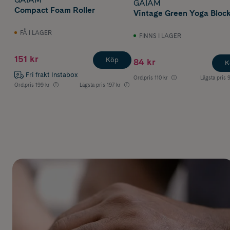
GAIAM
Compact Foam Roller
Vintage Green Yoga Bloc
FÅ I LAGER
FINNS I LAGER
151 kr
Köp
84 kr
K
Fri frakt Instabox
Ord.pris
110 kr
Lägsta pris
9
Ord.pris
199 kr
Lägsta pris
197 kr