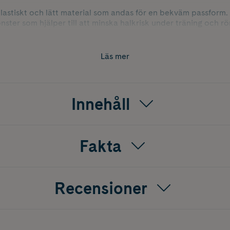
 elastiskt och lätt material som andas för en bekväm passform.
ter som hjälper till att minska halkrisk under träning och rö
trumporna på plats genom hela passet och ger extra stöd oc
Läs mer
yoga, barre, pilates eller annan träning där extra grepp och 
Innehåll
Fakta
Recensioner