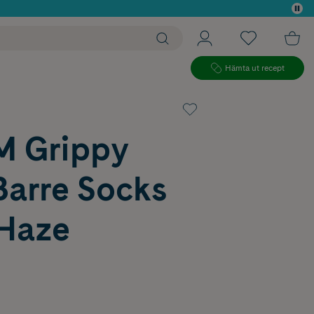
 köp*
Hämta ut recept
 Grippy
Barre Socks
 Haze