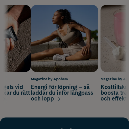
m
Magazine by Apohem
Magazine by A
 gels vid
Energi för löpning – så
Kosttillsko
axar du rätt
laddar du inför långpass
boosta trä
och lopp
och effekti