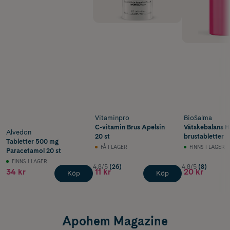
Vitaminpro
BioSalma
C-vitamin Brus Apelsin
Vätskebalans H
Alvedon
20 st
brustabletter
Tabletter 500 mg
FÅ I LAGER
FINNS I LAGER
Paracetamol 20 st
FINNS I LAGER
4.8/5
(26)
4.8/5
(8)
34 kr
11 kr
20 kr
Köp
Köp
Apohem Magazine