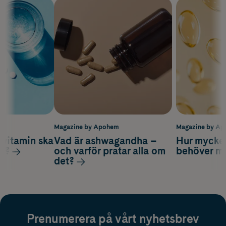
m
Magazine by Apohem
Magazine by A
vitamin ska
Vad är ashwagandha –
Hur mycke
ag?
och varför pratar alla om
behöver m
det?
Prenumerera på vårt nyhetsbrev