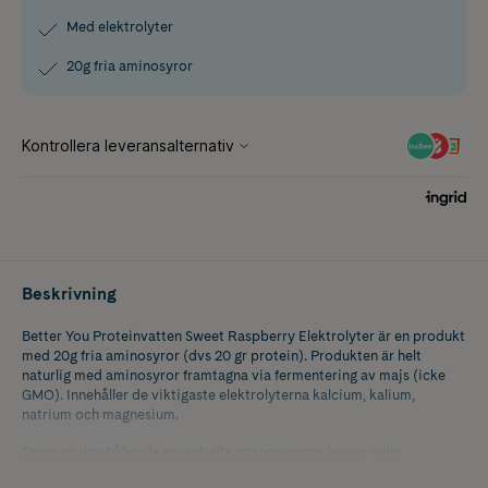
Med elektrolyter
20g fria aminosyror
Beskrivning
Better You Proteinvatten Sweet Raspberry Elektrolyter är en produkt
med 20g fria aminosyror (dvs 20 gr protein). Produkten är helt
naturlig med aminosyror framtagna via fermentering av majs (icke
GMO). Innehåller de viktigaste elektrolyterna kalcium, kalium,
natrium och magnesium.
Drycken innehåller de essentiella aminosyrorna leucin, valin,
isoleucin, treonin, lysin, fenylalanin, metionin och histidin. Dessa