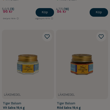
5.0/5
(3)
4.7/5
(18)
96 kr
84 kr
Köp
Köp
Ord.pris
119 kr
Lägsta pris
101 kr
LÄKEMEDEL
LÄKEMEDEL
Tiger Balsam
Tiger Balsam
Vit Salva 19,4 g
Röd Salva 19,4 g