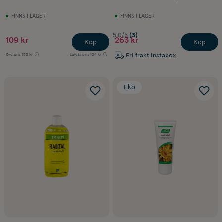
FINNS I LAGER
FINNS I LAGER
5.0/5
(3)
109 kr
263 kr
Köp
Köp
Fri frakt Instabox
Ord.pris
135 kr
Lägsta pris
134 kr
Eko