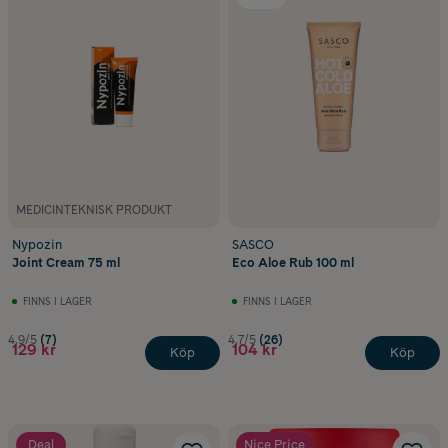
MEDICINTEKNISK PRODUKT
Nypozin
SASCO
Joint Cream 75 ml
Eco Aloe Rub 100 ml
FINNS I LAGER
FINNS I LAGER
4.9/5
(7)
4.7/5
(26)
129 kr
104 kr
Köp
Köp
Deal
Nice Price