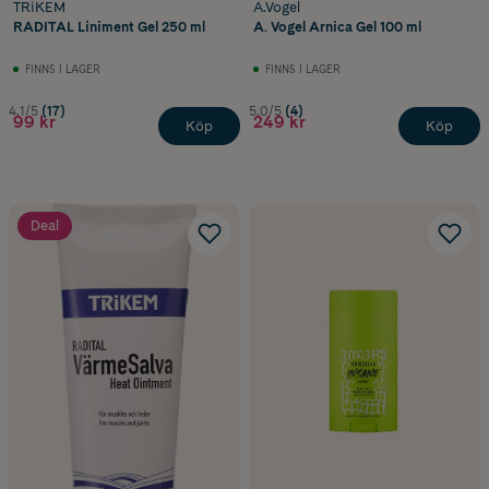
TRiKEM
A.Vogel
RADITAL Liniment Gel 250 ml
A. Vogel Arnica Gel 100 ml
FINNS I LAGER
FINNS I LAGER
4.1/5
(17)
5.0/5
(4)
99 kr
249 kr
Köp
Köp
Deal