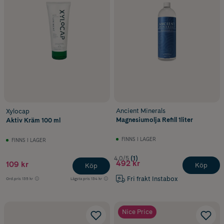
Ancient Minerals
Xylocap
Magnesiumolja Refill 1liter
Aktiv Kräm 100 ml
FINNS I LAGER
FINNS I LAGER
4.0/5
(1)
492 kr
109 kr
Köp
Köp
Fri frakt Instabox
Ord.pris
135 kr
Lägsta pris
134 kr
Nice Price