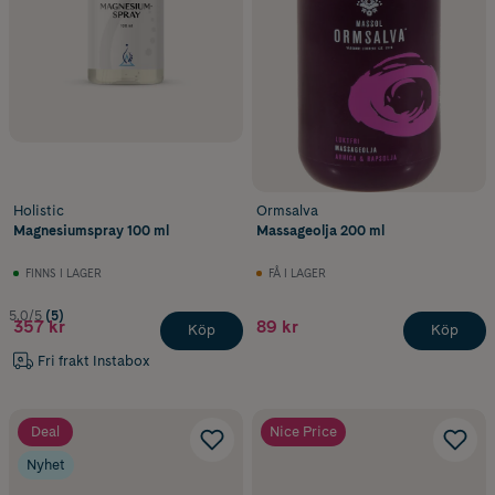
Holistic
Ormsalva
Magnesiumspray 100 ml
Massageolja 200 ml
FINNS I LAGER
FÅ I LAGER
5.0/5
(5)
357 kr
89 kr
Köp
Köp
Fri frakt Instabox
Deal
Nice Price
Nyhet