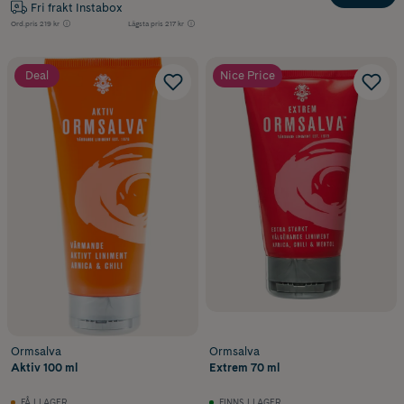
Fri frakt Instabox
Ord.pris
219 kr
Lägsta pris
217 kr
Deal
Nice Price
Ormsalva
Ormsalva
Aktiv 100 ml
Extrem 70 ml
FÅ I LAGER
FINNS I LAGER