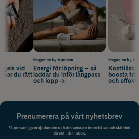
m
Magazine by Apohem
Magazine by A
 gels vid
Energi för löpning – så
Kosttillsko
axar du rätt
laddar du inför långpass
boosta trä
och lopp
och effekti
Prenumerera på vårt nyhetsbrev
Få personliga erbjudanden och det senaste inom hälsa och skönhet
direkt i din inbox.