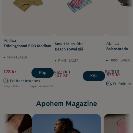
Abilica
Abilica
Smart Microfiber
Träningsband ECO Medium
Balansbräda
Beach Towel Blå
FINNS I LAGER
FINNS I LAGER
FINNS I LAGER
128 kr
5.0/5
(1)
4.4/5
(10)
Köp
379 kr
127 kr
Köp
Fri frakt Instabox
Fri frakt In
Ord.pris
169 kr
Lägsta pris
144 kr
Apohem Magazine