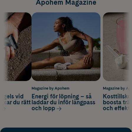
Apohem Magazine
m
Magazine by Apohem
Magazine by A
 gels vid
Energi för löpning – så
Kosttillsko
axar du rätt
laddar du inför långpass
boosta trä
och lopp
och effekti