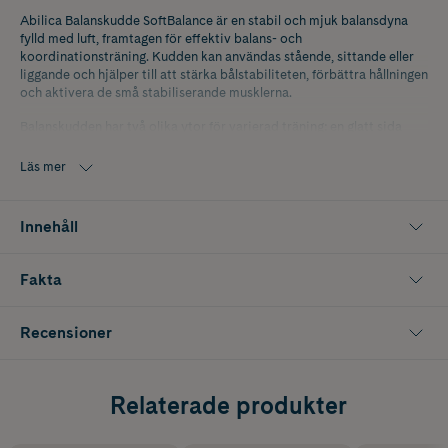
Abilica Balanskudde SoftBalance är en stabil och mjuk balansdyna
fylld med luft, framtagen för effektiv balans- och
koordinationsträning. Kudden kan användas stående, sittande eller
liggande och hjälper till att stärka bålstabiliteten, förbättra hållningen
och aktivera de små stabiliserande musklerna.
Balanskudden har två olika ytor för varierad träning: en glatt sida
som ger stabilt stöd och en knottrig sida som ger lätt fotmassage och
ökad blodcirkulation. Den kan även användas som sittkudde för att
Läs mer
minska belastning på rygg och höfter under längre sittande stunder.
Ett utmärkt träningsredskap för både hemmaträning, kontoret och
Innehåll
rehabilitering. Passar alla som vill förbättra balans, styrka och
kroppskontroll på ett enkelt och skonsamt sätt.
Fakta
Innehåller 1 st balanskudde.
Recensioner
Relaterade produkter