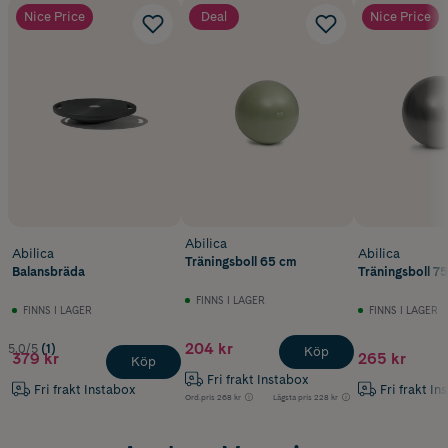
Nice Price
Deal
Nice Price
Abilica
Abilica
Abilica
Träningsboll 65 cm
Balansbräda
Träningsboll 7
FINNS I LAGER
FINNS I LAGER
FINNS I LAGER
204 kr
5.0/5
(1)
Köp
379 kr
265 kr
Köp
Fri frakt Instabox
Fri frakt Instabox
Fri frakt In
Ord.pris
268 kr
Lägsta pris
228 kr