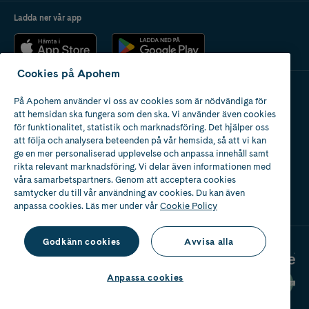
Ladda ner vår app
Cookies på Apohem
På Apohem använder vi oss av cookies som är nödvändiga för
Apotek med tillstånd
att hemsidan ska fungera som den ska. Vi använder även cookies
av Läkemedelsverket
för funktionalitet, statistik och marknadsföring. Det hjälper oss
att följa och analysera beteenden på vår hemsida, så att vi kan
ge en mer personaliserad upplevelse och anpassa innehåll samt
rikta relevant marknadsföring. Vi delar även informationen med
våra samarbetspartners. Genom att acceptera cookies
samtycker du till vår användning av cookies. Du kan även
2024
anpassa cookies. Läs mer under vår
Cookie Policy
Godkänn cookies
Avvisa alla
Anpassa cookies