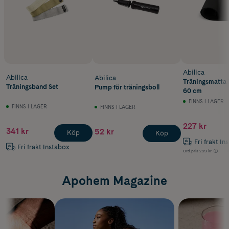
Abilica
Abilica
Abilica
Träningsmatta
Träningsband Set
Pump för träningsboll
60 cm
FINNS I LAGER
FINNS I LAGER
FINNS I LAGER
227 kr
341 kr
52 kr
Köp
Köp
Fri frakt In
Fri frakt Instabox
Ord.pris
299 kr
Apohem Magazine