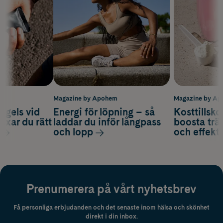
m
Magazine by Apohem
Magazine by A
 gels vid
Energi för löpning – så
Kosttillsko
axar du rätt
laddar du inför långpass
boosta trä
och lopp
och effekti
Prenumerera på vårt nyhetsbrev
Få personliga erbjudanden och det senaste inom hälsa och skönhet
direkt i din inbox.