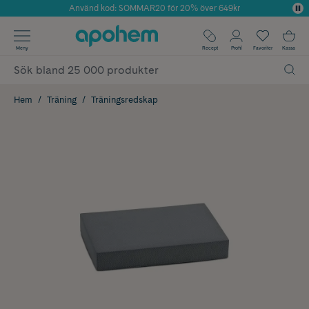
Använd kod: SOMMAR20 för 20% över 649kr
Årets Butik 2025 inom Skönhet
✓ Fri frakt
Meny
Recept
Profil
Favoriter
Kassa
✓ Rådgivning från farmaceuter & hudterapeuter
✓ Poäng på alla köp*
Hem
Träning
Träningsredskap