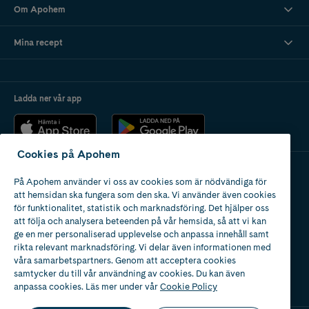
Om Apohem
Mina recept
Ladda ner vår app
Cookies på Apohem
På Apohem använder vi oss av cookies som är nödvändiga för
Apotek med tillstånd
att hemsidan ska fungera som den ska. Vi använder även cookies
av Läkemedelsverket
för funktionalitet, statistik och marknadsföring. Det hjälper oss
att följa och analysera beteenden på vår hemsida, så att vi kan
ge en mer personaliserad upplevelse och anpassa innehåll samt
rikta relevant marknadsföring. Vi delar även informationen med
våra samarbetspartners. Genom att acceptera cookies
samtycker du till vår användning av cookies. Du kan även
2024
anpassa cookies. Läs mer under vår
Cookie Policy