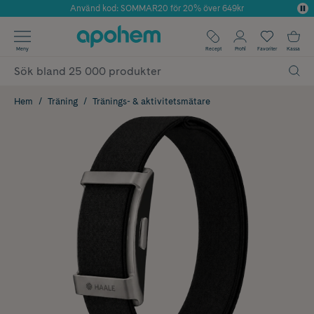
Använd kod: SOMMAR20 för 20% över 649kr
Årets Butik 2025 inom Skönhet
✓ Fri frakt
Meny
Recept
Profil
Favoriter
Kassa
✓ Rådgivning från farmaceuter & hudterapeuter
✓ Poäng på alla köp*
Hem
Träning
Tränings- & aktivitetsmätare