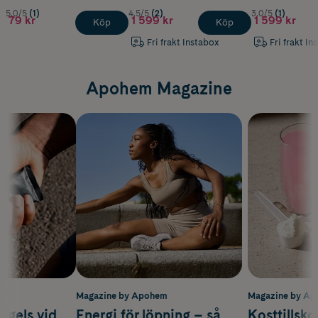
5.0/5
(1)
4.5/5
(2)
3.0/5
(1)
79 kr
1 599 kr
1 599 kr
Köp
Köp
Fri frakt Instabox
Fri frakt In
Apohem Magazine
m
Magazine by Apohem
Magazine by A
 gels vid
Energi för löpning – så
Kosttillsko