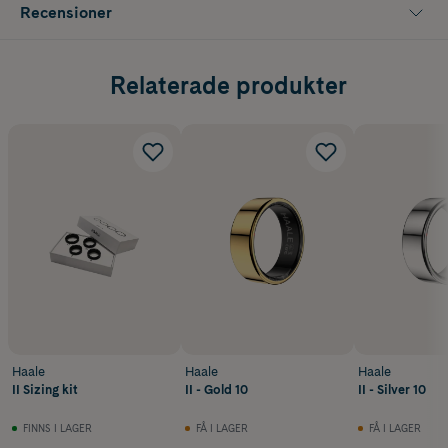
vattentåligt upp till 5 ATM, vilket gör det lämpligt för både dusch och
Recensioner
bad. Armbandet är kompatibelt med iOS och Android samt kan
synkroniseras med Apple Hälsa och Health Connect. Det stöder flera
sportlägen, bland annat löpning, tennis, golf och cykling, och kan även
användas tillsammans med HAALE Smart Ring för en ännu mer
Relaterade produkter
omfattande hälsoupplevelse.
Innehåller 1 st
Haale
Haale
Haale
II Sizing kit
II - Gold 10
II - Silver 10
FINNS I LAGER
FÅ I LAGER
FÅ I LAGER