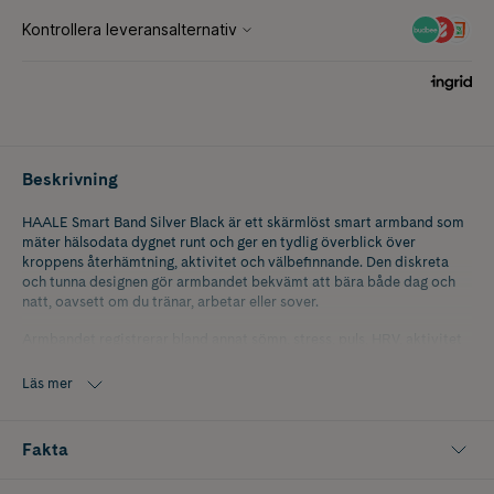
Beskrivning
HAALE Smart Band Silver Black är ett skärmlöst smart armband som
mäter hälsodata dygnet runt och ger en tydlig överblick över
kroppens återhämtning, aktivitet och välbefinnande. Den diskreta
och tunna designen gör armbandet bekvämt att bära både dag och
natt, oavsett om du tränar, arbetar eller sover.
Armbandet registrerar bland annat sömn, stress, puls, HRV, aktivitet
och temperatur för att ge en mer komplett bild av kroppens status
över tid. All data synkroniseras automatiskt till den kostnadsfria
Läs mer
HAALE appen där du kan följa trender, få personliga insikter och ta
del av en daglig Health Score som sammanfattar din hälsodata på ett
lättöverskådligt sätt.
Fakta
HAALE Smart Band har en batteritid på upp till 25 dagar och är