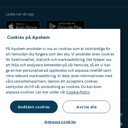
Ladda ner vår app
Cookies på Apohem
På Apohem använder vi oss av cookies som är nödvändiga för
Apotek med tillstånd
att hemsidan ska fungera som den ska. Vi använder även cookies
av Läkemedelsverket
för funktionalitet, statistik och marknadsföring. Det hjälper oss
att följa och analysera beteenden på vår hemsida, så att vi kan
ge en mer personaliserad upplevelse och anpassa innehåll samt
rikta relevant marknadsföring. Vi delar även informationen med
våra samarbetspartners. Genom att acceptera cookies
samtycker du till vår användning av cookies. Du kan även
2024
anpassa cookies. Läs mer under vår
Cookie Policy
Godkänn cookies
Avvisa alla
Anpassa cookies