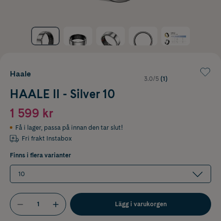
Haale
3.0/5
(1)
HAALE II - Silver 10
1 599 kr
Få i lager
,
passa på innan den tar slut!
Fri frakt Instabox
Finns i flera varianter
10
Lägg i varukorgen