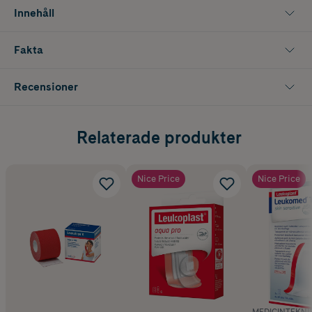
för både träning och tävling.
Innehåll
Färg: Blue. 5 cm x 5 m.
Fakta
Recensioner
Relaterade produkter
Nice Price
Nice Price