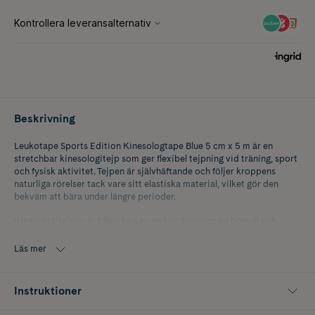
Beskrivning
Leukotape Sports Edition Kinesologtape Blue 5 cm x 5 m är en
stretchbar kinesologitejp som ger flexibel tejpning vid träning, sport
och fysisk aktivitet. Tejpen är självhäftande och följer kroppens
naturliga rörelser tack vare sitt elastiska material, vilket gör den
bekväm att bära under längre perioder.
Kinesologitejpen är tillverkad av en kombination av bomull och
spandex för att ge god följsamhet och flexibilitet. Det akrylbaserade
limmet bidrar till att tejpen sitter säkert på huden under vardagens
Läs mer
aktiviteter och träningspass.
Leukotape Sports Edition Blue passar för dig som söker en elastisk
Instruktioner
sporttejp för rörelsefrihet och komfort vid fysisk aktivitet. Den blå
färgen ger ett sportigt utseende och gör tejpen till ett praktiskt val