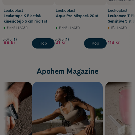
MEDICINTEKNI
Leukoplast
Leukoplast
Leukoplast
Leukotape K Elastisk
Aqua Pro Mixpack 20 st
Leukomed T Plu
kinesiotejp 5 cm röd 1 st
Sensitive 5 st 
FINNS I LAGER
FINNS I LAGER
FÅ I LAGER
5.0/5
(1)
5.0/5
(1)
99 kr
31 kr
118 kr
Köp
Köp
Apohem Magazine