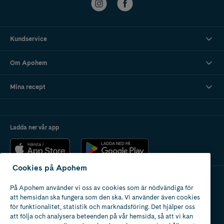
Kundservice
Om Apohem
Mina recept
Ladda ner vår app
Cookies på Apohem
På Apohem använder vi oss av cookies som är nödvändiga för
Apotek med tillstånd
att hemsidan ska fungera som den ska. Vi använder även cookies
av Läkemedelsverket
för funktionalitet, statistik och marknadsföring. Det hjälper oss
att följa och analysera beteenden på vår hemsida, så att vi kan