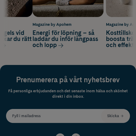
m
Magazine by Apohem
Magazine by A
 gels vid
Energi för löpning – så
Kosttillsko
axar du rätt
laddar du inför långpass
boosta trä
och lopp
och effekti
Prenumerera på vårt nyhetsbrev
Få personliga erbjudanden och det senaste inom hälsa och skönhet
direkt i din inbox.
Fyll i mailadress
Skicka