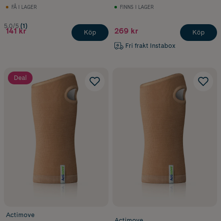
FÅ I LAGER
FINNS I LAGER
5.0/5
(1)
141 kr
269 kr
Köp
Köp
Fri frakt Instabox
Deal
Actimove
Actimove