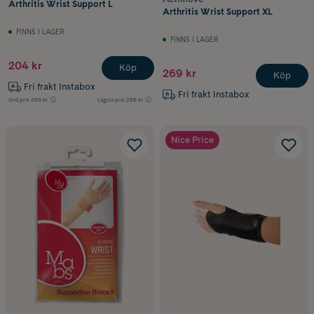
Arthritis Wrist Support L
Arthritis Wrist Support XL
FINNS I LAGER
FINNS I LAGER
204 kr
Köp
269 kr
Köp
Fri frakt Instabox
Fri frakt Instabox
Ord.pris
269 kr
Lägsta pris
266 kr
Nice Price