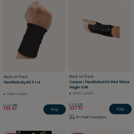
Back on Track
Back on Track
Carpus I Handledsstöd Med Skena
Handledsskydd S 1 st
Höger S/M
FINNS I LAGER
FINNS I LAGER
3.5/5
(2)
4.0/5
(3)
227 kr
135 kr
Köp
Köp
Fri frakt Instabox