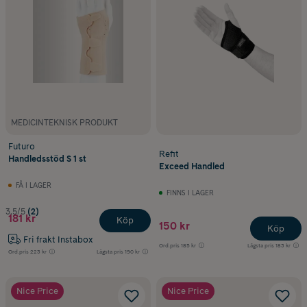
MEDICINTEKNISK PRODUKT
Futuro
Refit
Handledsstöd S 1 st
Exceed Handled
FÅ I LAGER
FINNS I LAGER
3.5/5
(2)
181 kr
Köp
150 kr
Köp
Fri frakt Instabox
Ord.pris
185 kr
Lägsta pris
183 kr
Ord.pris
223 kr
Lägsta pris
190 kr
Nice Price
Nice Price