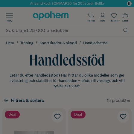
Använd kod: SOMMAR20 för 20% över 649kr
Årets Butik 2025 inom Skönhet
✓ Fri frakt
Meny
Recept
Profil
Favoriter
Kassa
✓ Rådgivning från farmaceuter & hudterapeuter
✓ Poäng på alla köp*
Hem
Träning
Sportskador & skydd
Handledsstöd
Handledsstöd
Letar du efter handledsstöd? Här hittar du olika modeller som ger
avlastning och stabilitet för handleden – både till vardags och vid
fysisk aktivitet.
15 produkter
Filtrera & sortera
Deal
Deal