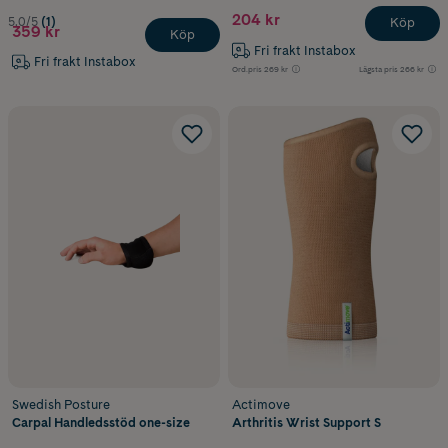
204 kr
5.0/5
(1)
Köp
359 kr
Köp
Fri frakt Instabox
Fri frakt Instabox
Ord.pris
269 kr
Lägsta pris
266 kr
Swedish Posture
Actimove
Carpal Handledsstöd one-size
Arthritis Wrist Support S