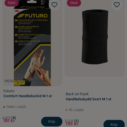
Deal
Deal
MEDICINTEKNISK PRODUKT
Futuro
Back on Track
Comfort Handledsstöd M 1 st
Handledsskydd Svart M 1 st
FINNS I LAGER
FÅ I LAGER
4.8/5
(8)
181 kr
3.0/5
(2)
Köp
135 kr
Köp