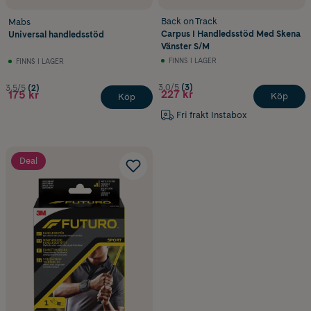
Back on Track
Mabs
Carpus I Handledsstöd Med Skena
Universal handledsstöd
Vänster S/M
FINNS I LAGER
FINNS I LAGER
3.0/5
(3)
3.5/5
(2)
227 kr
175 kr
Köp
Köp
Fri frakt Instabox
Deal