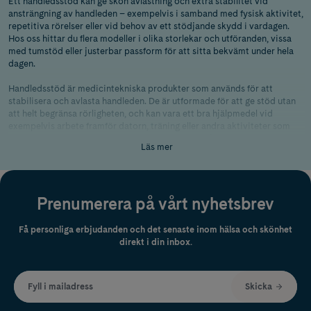
Ett handledsstöd kan ge skön avlastning och extra stabilitet vid
ansträngning av handleden – exempelvis i samband med fysisk aktivitet,
repetitiva rörelser eller vid behov av ett stödjande skydd i vardagen.
Hos oss hittar du flera modeller i olika storlekar och utföranden, vissa
med tumstöd eller justerbar passform för att sitta bekvämt under hela
dagen.
Handledsstöd är medicintekniska produkter som används för att
stabilisera och avlasta handleden. De är utformade för att ge stöd utan
att helt begränsa rörligheten, och kan vara ett bra hjälpmedel vid
exempelvis arbete framför datorn, träning eller andra aktiviteter som
belastar handleden. Här hittar du handledsstöd från välkända
Läs mer
varumärken som
Futuro
och
Back on Track
, som kombinerar funktion
med komfort. Tänk på att alltid välja en modell som passar din hand och
handled för bästa möjliga passform och effekt. Vid långvarigt obehag
eller osäkerhet om vilka produkter som passar dina behov,
Prenumerera på vårt nyhetsbrev
rekommenderar vi att du rådgör med
vårdpersonal
.
Hitta rätt handledsstöd
Få personliga erbjudanden och det senaste inom hälsa och skönhet
direkt i din inbox.
Vilket handledsstöd som passar bäst beror på hur och när du vill
använda det. För vissa räcker ett mjukt och elastiskt stöd som ger en
behaglig känsla under dagen, medan andra föredrar modeller med mer
stabilitet. Här guidar vi dig genom några av de vanligaste alternativen.
Fyll i mailadress
Skicka
För dig som vill ha extra stabilitet