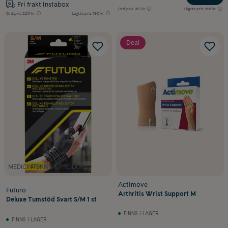
Fri frakt Instabox
Ord.pris
167 kr
Lägsta pris
165 kr
Ord.pris
223 kr
Lägsta pris
190 kr
Deal
MEDICINTEKNISK PRODUKT
Actimove
Futuro
Arthritis Wrist Support M
Deluxe Tumstöd Svart S/M 1 st
FINNS I LAGER
FINNS I LAGER