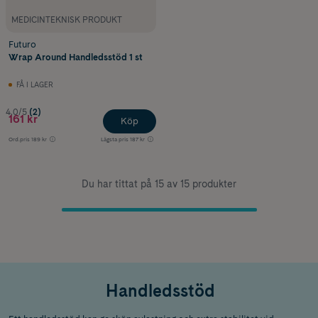
MEDICINTEKNISK PRODUKT
Futuro
Wrap Around Handledsstöd 1 st
FÅ I LAGER
4.0/5
(2)
161 kr
Köp
Ord.pris
189 kr
Lägsta pris
187 kr
Du har tittat på 15 av 15 produkter
Handledsstöd