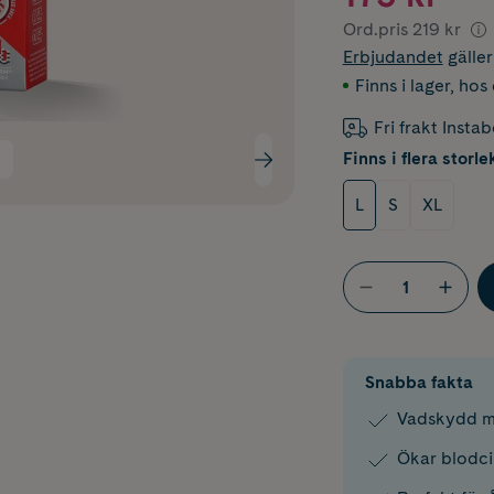
Ord.pris
219 kr
Erbjudandet
gälle
Finns i lager
,
hos 
Fri frakt Insta
Finns i flera storle
L
S
XL
Snabba fakta
Vadskydd m
Ökar blodci