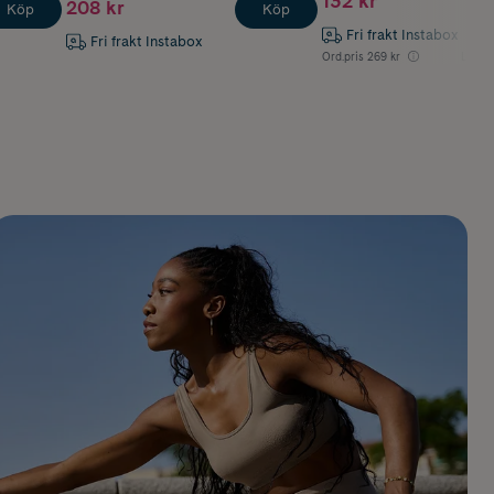
132 kr
208 kr
Köp
Köp
Fri frakt Instabox
Fri frakt Instabox
Ord.pris
269 kr
Lägsta