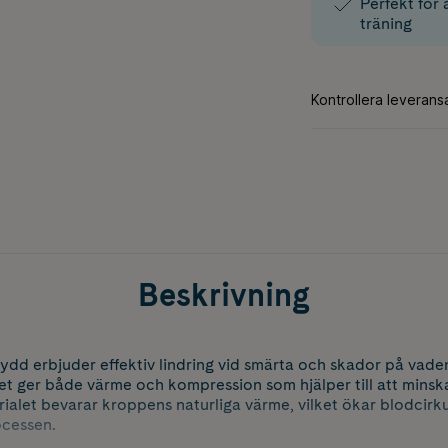
Perfekt för
träning
Beskrivning
dd erbjuder effektiv lindring vid smärta och skador på vade
Det ger både värme och kompression som hjälper till att minsk
alet bevarar kroppens naturliga värme, vilket ökar blodcirk
ocessen.