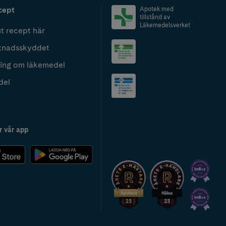
cept
Apotek med
tillstånd av
Läkemedelsverket
t recept här
tnadsskyddet
ing om läkemedel
del
r vår app
2024