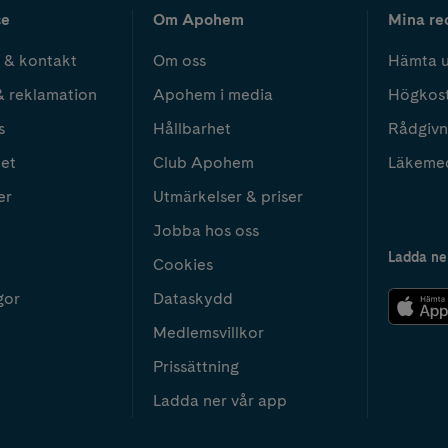
ce
Om Apohem
Mina re
 & kontakt
Om oss
Hämta u
& reklamation
Apohem i media
Högkos
s
Hållbarhet
Rådgivn
het
Club Apohem
Läkeme
er
Utmärkelser & priser
Jobba hos oss
Ladda ne
Cookies
gor
Dataskydd
Medlemsvillkor
Prissättning
Ladda ner vår app