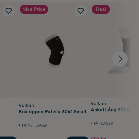
Nice Price
Deal
Vulkan
Vulkan
Ankel Lång 3004 Sma
Knä öppen Patella 3041 Small
FÅ I LAGER
FINNS I LAGER