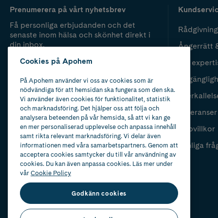
Prenumerera på vårt nyhetsbrev
Kundservi
Få personliga erbjudanden och det
Rådgivning
senaste inom hälsa och skönhet direkt i
din inbox.
Ångerrätt 
Cookies på Apohem
Vår experti
Fyll i mailadress
Skicka
Tillgänglig
På Apohem använder vi oss av cookies som är
nödvändiga för att hemsidan ska fungera som den ska.
Återkallels
Vi använder även cookies för funktionalitet, statistik
och marknadsföring. Det hjälper oss att följa och
Leveranser
analysera beteenden på vår hemsida, så att vi kan ge
en mer personaliserad upplevelse och anpassa innehåll
Köpvillkor
samt rikta relevant marknadsföring. Vi delar även
Vanliga frå
informationen med våra samarbetspartners. Genom att
acceptera cookies samtycker du till vår användning av
cookies. Du kan även anpassa cookies. Läs mer under
vår
Cookie Policy
Godkänn cookies