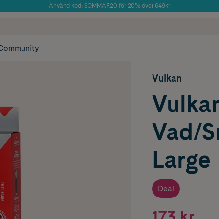
Använd kod: SOMMAR20 för 20% över 649kr
Årets Butik 2025 inom Skönhet
 frakt
✓ Rådgivning från farmaceuter & hudterapeuter
✓ Poäng på alla
Community
Vulkan
Vulka
Vad/S
Large
Deal
173 kr