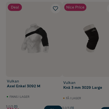
Deal
Nice Price
Vulkan
Vulkan
Axel Enkel 3092 M
Knä 3 mm 3029 Large
FINNS I LAGER
FÅ I LAGER
3.0/5
(1)
5.0/5
(1)