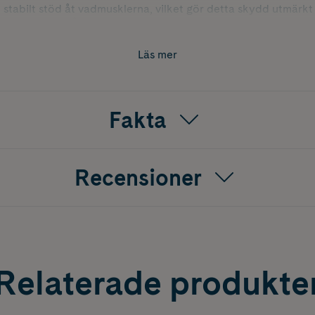
stabilt stöd åt vadmusklerna, vilket gör detta skydd utmärk
örebyggande åtgärd vid aktiviteter som löpning eller intensiv
ghet och komfort, både under fysisk aktivitet och vila, och är 
bygga vadskador.
Läs mer
Fakta
Recensioner
Relaterade produkte