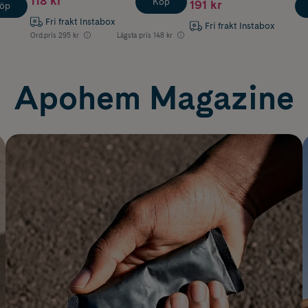
118 kr
Köp
191 kr
öp
Fri frakt Instabox
Fri frakt Instabox
Ord.pris
295 kr
Lägsta pris
148 kr
Apohem Magazine