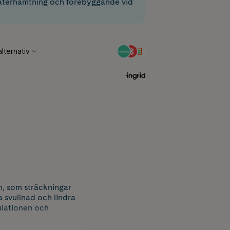
 återhämtning och förebyggande vid
n, som sträckningar
a svullnad och lindra
ulationen och