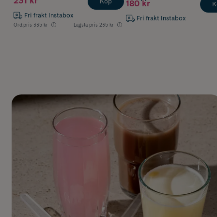
231 kr
Köp
180 kr
K
Fri frakt Instabox
Fri frakt Instabox
Ord.pris
335 kr
Lägsta pris
235 kr