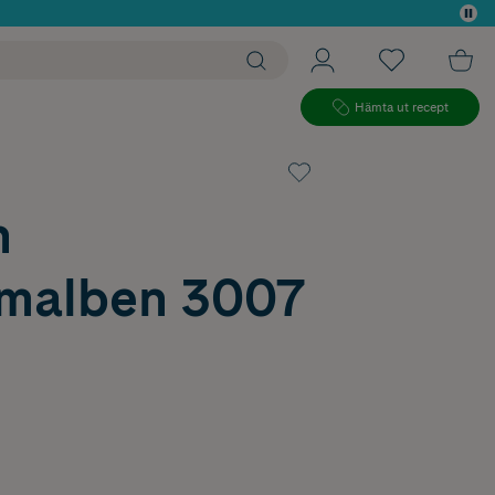
 köp*
Hämta ut recept
n
malben 3007