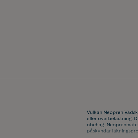
Vulkan Neopren Vadsky
eller överbelastning. 
obehag. Neoprenmateri
påskyndar läkningspr