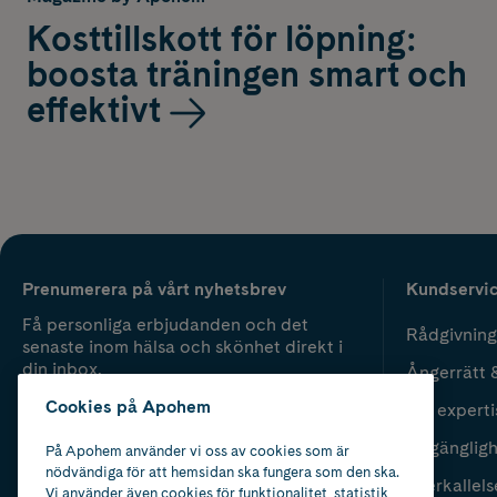
Kosttillskott för löpning:
boosta träningen smart och
effektivt
Prenumerera på vårt nyhetsbrev
Kundservi
Få personliga erbjudanden och det
Rådgivning
senaste inom hälsa och skönhet direkt i
din inbox.
Ångerrätt 
Cookies på Apohem
Vår experti
Fyll i mailadress
Skicka
Tillgänglig
På Apohem använder vi oss av cookies som är
nödvändiga för att hemsidan ska fungera som den ska.
Återkallels
Vi använder även cookies för funktionalitet, statistik