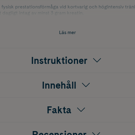
d fysisk prestationsförmåga vid kortvarig och högintensiv trän
 dagligt intag av minst 3 gram kreatin.
tillsatser och fyllnadsmedel och kan användas separat eller i
Läs mer
Instruktioner
Innehåll
Fakta
Recensioner