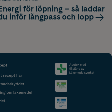
Energi för löpning – så laddar
du inför långpass och lopp
cept
Apotek med
tillstånd av
Läkemedelsverket
t recept här
tnadsskyddet
ing om läkemedel
del