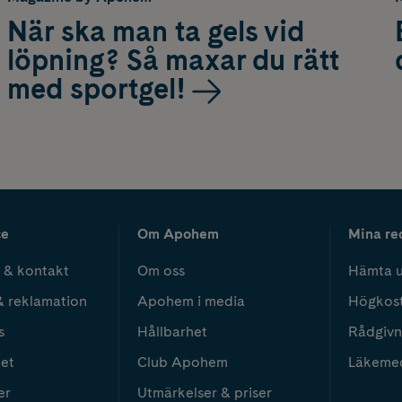
När ska man ta gels vid
löpning? Så maxar du rätt
med sportgel!
ce
Om Apohem
Mina re
 & kontakt
Om oss
Hämta u
& reklamation
Apohem i media
Högkos
s
Hållbarhet
Rådgivn
het
Club Apohem
Läkeme
er
Utmärkelser & priser