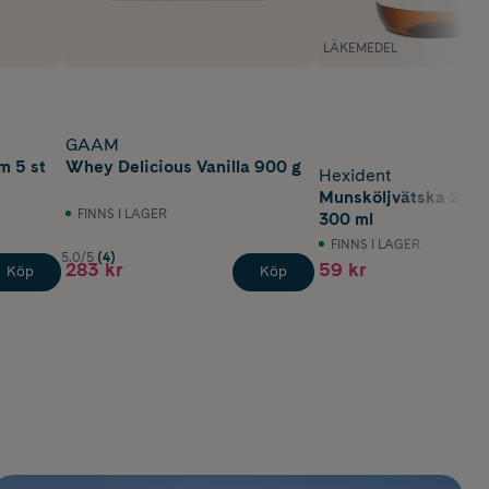
LÄKEMEDEL
GAAM
m 5 st
Whey Delicious Vanilla 900 g
Hexident
Munsköljvätska 2mg/
FINNS I LAGER
300 ml
FINNS I LAGER
5.0/5
(4)
283 kr
59 kr
Köp
Köp