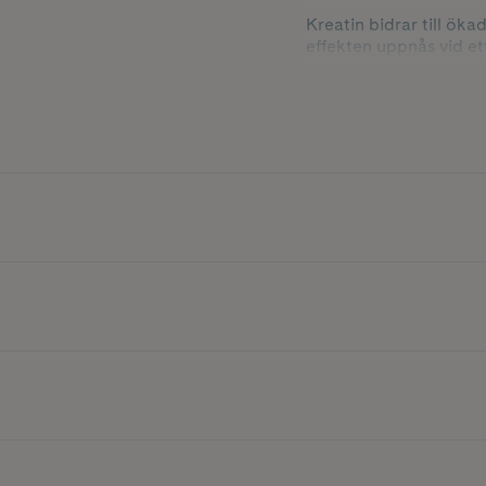
Kreatin bidrar till öka
effekten uppnås vid ett
Produkten är fri från 
PWO-produkter.
Innehåller 500 g.