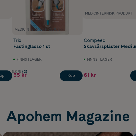
MEDICINTEKNISK PRODUKT
MEDICINTEKNISK PRODUKT
Trix
Compeed
Fästinglasso 1 st
Skavsårsplåster Mediu
FINNS I LAGER
FINNS I LAGER
5.0/5
(2)
55 kr
61 kr
öp
Köp
Apohem Magazine