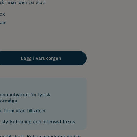
å innan den tar slut!
box
kar
Lägg i varukorgen
nmonohydrat för fysisk
förmåga
 form utan tillsatser
 styrketräning och intensivt fokus
 kosttillskott. Rekommenderad daglig