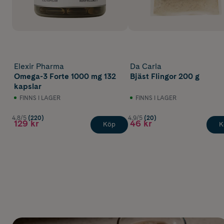
Elexir Pharma
Da Carla
Omega-3 Forte 1000 mg 132
Bjäst Flingor 200 g
kapslar
FINNS I LAGER
FINNS I LAGER
4.8/5
(220)
4.9/5
(20)
129 kr
46 kr
Köp
K