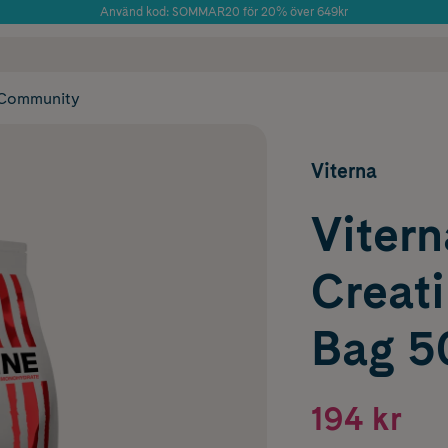
Använd kod: SOMMAR20 för 20% över 649kr
Årets Butik 2025 inom Skönhet
 frakt
✓ Rådgivning från farmaceuter & hudterapeuter
✓ Poäng på alla
Community
Viterna
Vitern
Creati
Bag 5
194 kr