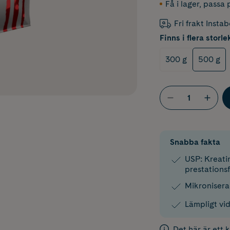
Få i lager
,
passa p
Fri frakt Insta
Finns i flera storle
300 g
500 g
Snabba fakta
USP: Kreati
prestations
Mikroniserad
Lämpligt vid
Det här är ett