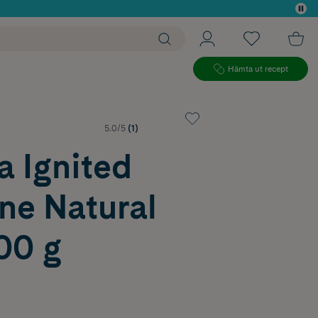
 köp*
Hämta ut recept
5.0/5
(1)
a Ignited
ne Natural
00 g