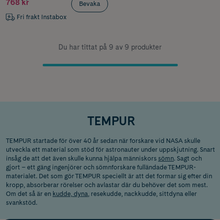
768 kr
Bevaka
Fri frakt Instabox
Du har tittat på 9 av 9 produkter
TEMPUR
TEMPUR startade för över 40 år sedan när forskare vid NASA skulle
utveckla ett material som stöd för astronauter under uppskjutning. Snart
insåg de att det även skulle kunna hjälpa människors
sömn
. Sagt och
gjort – ett gäng ingenjörer och sömnforskare fulländade TEMPUR-
materialet. Det som gör TEMPUR speciellt är att det formar sig efter din
kropp, absorberar rörelser och avlastar där du behöver det som mest.
Om det så är en
kudde, dyna
, resekudde, nackkudde, sittdyna eller
svankstöd.