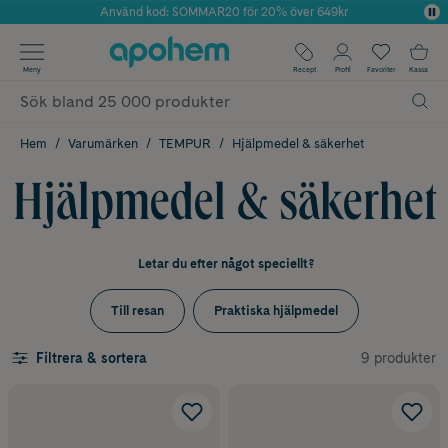
Använd kod: SOMMAR20 för 20% över 649kr
Årets Butik 2025 inom Skönhet
✓ Fri frakt
Meny
Recept
Profil
Favoriter
Kassa
✓ Rådgivning från farmaceuter & hudterapeuter
✓ Poäng på alla köp*
Hem
Varumärken
TEMPUR
Hjälpmedel & säkerhet
Hjälpmedel & säkerhet
Letar du efter något speciellt?
Till resan
Praktiska hjälpmedel
9 produkter
Filtrera & sortera