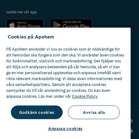
Ladda ner vår app
Cookies på Apohem
På Apohem använder vi oss av cookies som är nödvändiga för
Apotek med tillstånd
att hemsidan ska fungera som den ska. Vi använder även cookies
av Läkemedelsverket
för funktionalitet, statistik och marknadsföring. Det hjälper oss
att följa och analysera beteenden på vår hemsida, så att vi kan
ge en mer personaliserad upplevelse och anpassa innehåll samt
rikta relevant marknadsföring. Vi delar även informationen med
våra samarbetspartners. Genom att acceptera cookies
samtycker du till vår användning av cookies. Du kan även
2024
anpassa cookies. Läs mer under vår
Cookie Policy
Godkänn cookies
Avvisa alla
Anpassa cookies