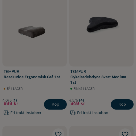
TEMPUR
TEMPUR
Resekudde Ergonomisk Grå 1 st
Cykelsadelsdyna Svart Medium
1 st
FÅ I LAGER
FINNS I LAGER
4.0/5
(1)
4.5/5
(4)
899 kr
349 kr
Köp
Köp
Fri frakt Instabox
Fri frakt Instabox