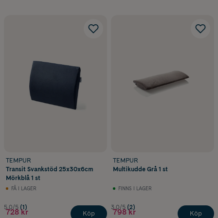
TEMPUR
TEMPUR
Transit Svankstöd 25x30x6cm
Multikudde Grå 1 st
Mörkblå 1 st
FÅ I LAGER
FINNS I LAGER
5.0/5
(1)
3.0/5
(2)
728 kr
798 kr
Köp
Köp