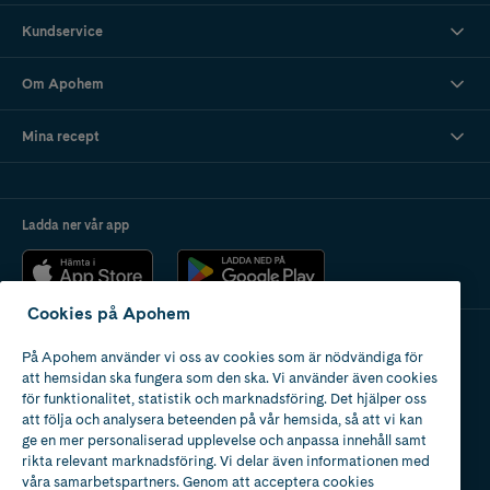
Kundservice
Om Apohem
Mina recept
Ladda ner vår app
Cookies på Apohem
På Apohem använder vi oss av cookies som är nödvändiga för
Apotek med tillstånd
att hemsidan ska fungera som den ska. Vi använder även cookies
av Läkemedelsverket
för funktionalitet, statistik och marknadsföring. Det hjälper oss
att följa och analysera beteenden på vår hemsida, så att vi kan
ge en mer personaliserad upplevelse och anpassa innehåll samt
rikta relevant marknadsföring. Vi delar även informationen med
våra samarbetspartners. Genom att acceptera cookies