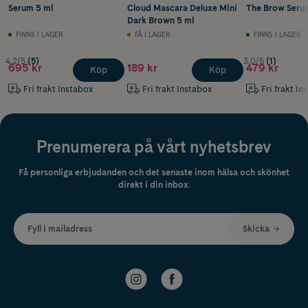
Serum 5 ml
Cloud Mascara Deluxe Mini
The Brow Seru
Dark Brown 5 ml
FINNS I LAGER
FÅ I LAGER
FINNS I LAGER
4.2/5
(5)
3.0/5
(1)
695 kr
189 kr
479 kr
Köp
Köp
Fri frakt Instabox
Fri frakt Instabox
Fri frakt In
Prenumerera på vårt nyhetsbrev
Få personliga erbjudanden och det senaste inom hälsa och skönhet
direkt i din inbox.
Fyll i mailadress
Skicka