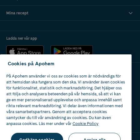
Mina recept
Ladda ner vår app
Cookies på Apohem
På Apohem använder vi oss av cookies som är nödvändiga för
Apotek med tillstånd
att hemsidan ska fungera som den ska. Vi använder även cookies
av Läkemedelsverket
för funktionalitet, statistik och marknadsföring. Det hjälper oss
att följa och analysera beteenden på vår hemsida, så att vi kan
ge en mer personaliserad upplevelse och anpassa innehåll samt
rikta relevant marknadsföring. Vi delar även informationen med
våra samarbetspartners. Genom att acceptera cookies
samtycker du till vår användning av cookies. Du kan även
2024
anpassa cookies. Läs mer under vår
Cookie Policy
Godkänn cookies
Avvisa alla