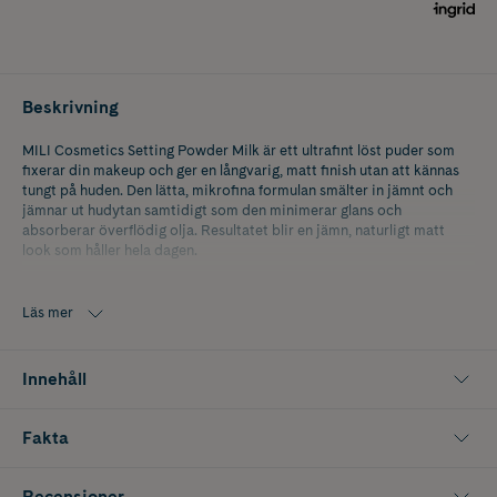
Beskrivning
MILI Cosmetics Setting Powder Milk är ett ultrafint löst puder som
fixerar din makeup och ger en långvarig, matt finish utan att kännas
tungt på huden. Den lätta, mikrofina formulan smälter in jämnt och
jämnar ut hudytan samtidigt som den minimerar glans och
absorberar överflödig olja. Resultatet blir en jämn, naturligt matt
look som håller hela dagen.
Pudret hjälper till att sudda ut fina linjer, porer och ojämnheter och
ger en soft-focus effekt för en felfri bas. Milk är en ljus nyans som
Läs mer
passar särskilt bra för dig med ljus hudton och som vill ha en jämn,
mjuk och naturlig finish. Perfekt att använda över foundation eller
direkt på huden för att ge en jämnare och mer hållbar makeup.
Innehåll
Innehåller 10 g.
Fakta
Recensioner