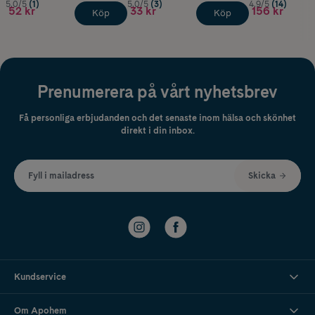
5.0/5
(1)
5.0/5
(3)
4.9/5
(14)
52 kr
33 kr
156 kr
Köp
Köp
Prenumerera på vårt nyhetsbrev
Få personliga erbjudanden och det senaste inom hälsa och skönhet
direkt i din inbox.
Fyll i mailadress
Skicka
Kundservice
Om Apohem