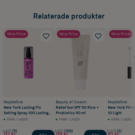
Relaterade produkter
Nice Price
Nice Price
Nice Price
Maybelline
Beauty of Joseon
Maybelline
New York Lasting Fix
Relief Sun SPF 50 Rice +
New York Fit M
Setting Spray 100 Lasting
Probiotics 50 ml
10 Light
Fix
FINNS I LAGER
FINNS I LAGER
FINNS I LAGER
4.8/5
(5)
4.8/5
(316)
5.0/5
(2)
112 kr
119 kr
82 kr
Köp
Köp