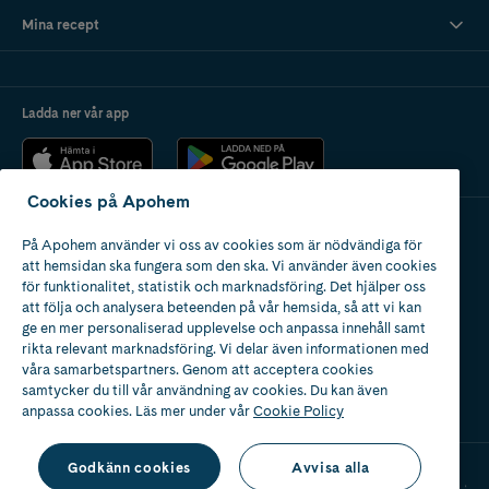
Mina recept
Ladda ner vår app
Cookies på Apohem
På Apohem använder vi oss av cookies som är nödvändiga för
Apotek med tillstånd
att hemsidan ska fungera som den ska. Vi använder även cookies
av Läkemedelsverket
för funktionalitet, statistik och marknadsföring. Det hjälper oss
att följa och analysera beteenden på vår hemsida, så att vi kan
ge en mer personaliserad upplevelse och anpassa innehåll samt
rikta relevant marknadsföring. Vi delar även informationen med
våra samarbetspartners. Genom att acceptera cookies
samtycker du till vår användning av cookies. Du kan även
2024
anpassa cookies. Läs mer under vår
Cookie Policy
Godkänn cookies
Avvisa alla