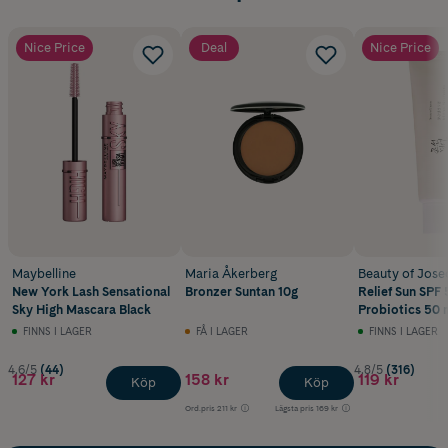
Nice Price
Deal
Nice Price
Maybelline
Maria Åkerberg
Beauty of Jose
New York Lash Sensational
Bronzer Suntan 10g
Relief Sun SPF 
Sky High Mascara Black
Probiotics 50 
FINNS I LAGER
FÅ I LAGER
FINNS I LAGER
4.6/5
(44)
4.8/5
(316)
127 kr
158 kr
119 kr
Köp
Köp
Ord.pris
211 kr
Lägsta pris
169 kr