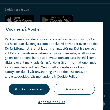
Ladda ner vår app
Cookies på Apohem
På Apohem använder vi oss av cookies som är nödvändiga för
Apotek med tillstånd
att hemsidan ska fungera som den ska. Vi använder även cookies
av Läkemedelsverket
för funktionalitet, statistik och marknadsföring. Det hjälper oss
att följa och analysera beteenden på vår hemsida, så att vi kan
ge en mer personaliserad upplevelse och anpassa innehåll samt
rikta relevant marknadsföring. Vi delar även informationen med
våra samarbetspartners. Genom att acceptera cookies
samtycker du till vår användning av cookies. Du kan även
2024
anpassa cookies. Läs mer under vår
Cookie Policy
Godkänn cookies
Avvisa alla
Anpassa cookies