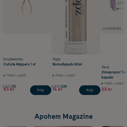
LÄKEMEDEL
brushworks
Topz
Cuticle Nippers 1 st
Bomullspads 80st
Teva
Omeprazol Tev
FINNS I LAGER
FINNS I LAGER
kapslar
FINNS I LAGER
3.8/5
(5)
4.8/5
(29)
63 kr
14 kr
23 kr
Köp
Köp
Apohem Magazine