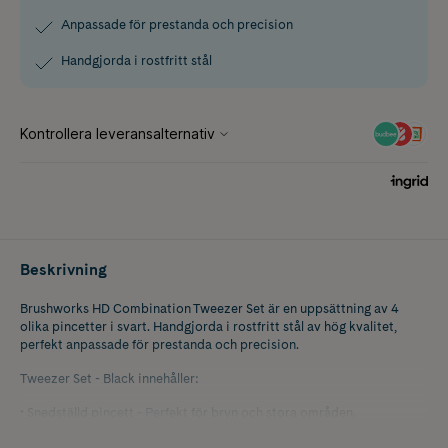
Anpassade för prestanda och precision
Handgjorda i rostfritt stål
Beskrivning
Brushworks HD Combination Tweezer Set är en uppsättning av 4
olika pincetter i svart. Handgjorda i rostfritt stål av hög kvalitet,
perfekt anpassade för prestanda och precision.
Tweezer Set - Black innehåller:
• Snedställd pincett - Perfekt för bryn och stora områden.
• Rak pincett - Utmärkt för lösögonfransar och nagelkonst.