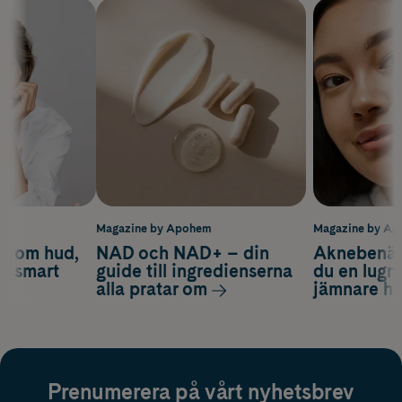
m
Magazine by Apohem
Magazine by A
d om hud,
NAD och NAD+ – din
Aknebenäge
ch smart
guide till ingredienserna
du en lugn
alla pratar om
jämnare h
Prenumerera på vårt nyhetsbrev