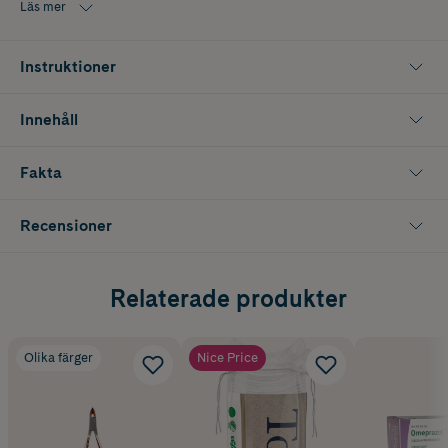
Läs mer
• Snedställd punktpincett – Multifunktionell, allround pincett.
Instruktioner
• Spetsig pincett - Idealisk för inåtväxta hårstrån och stickor.
Innehåll
Fakta
Recensioner
Relaterade produkter
Olika färger
Nice Price