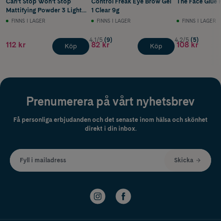
Can’t Stop Won’t Stop
Control Freak Eye Brow Gel
The Face Glue 
Mattifying Powder 3 Light
1 Clear 9g
Medium 6g
FINNS I LAGER
FINNS I LAGER
FINNS I LAGER
4.1/5
(9)
4.2/5
(5)
112 kr
82 kr
108 kr
Köp
Köp
Prenumerera på vårt nyhetsbrev
Få personliga erbjudanden och det senaste inom hälsa och skönhet
direkt i din inbox.
Fyll i mailadress
Skicka