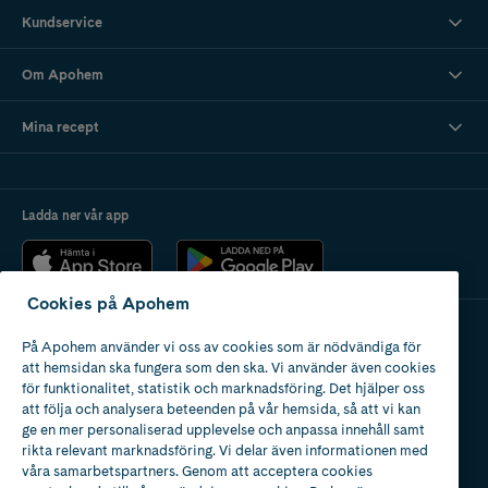
Kundservice
Om Apohem
Mina recept
Ladda ner vår app
Cookies på Apohem
På Apohem använder vi oss av cookies som är nödvändiga för
Apotek med tillstånd
att hemsidan ska fungera som den ska. Vi använder även cookies
av Läkemedelsverket
för funktionalitet, statistik och marknadsföring. Det hjälper oss
att följa och analysera beteenden på vår hemsida, så att vi kan
ge en mer personaliserad upplevelse och anpassa innehåll samt
rikta relevant marknadsföring. Vi delar även informationen med
våra samarbetspartners. Genom att acceptera cookies