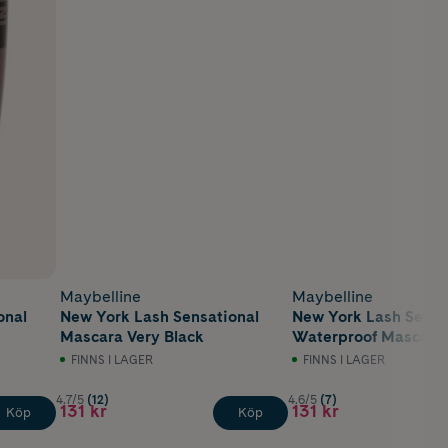
Maybelline
Maybelline
onal
New York Lash Sensational
New York Lash Sensa
Mascara Very Black
Waterproof Mascara
Black
FINNS I LAGER
FINNS I LAGER
4.7/5
(12)
4.6/5
(7)
131 kr
131 kr
Köp
Köp