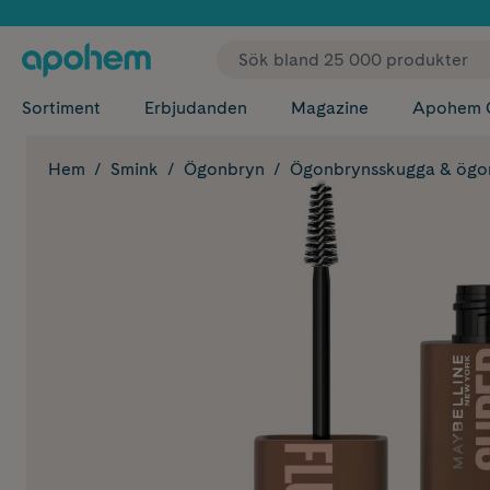
✓ Fri
Sortiment
Erbjudanden
Magazine
Apohem 
Hem
Smink
Ögonbryn
Ögonbrynsskugga & ögo