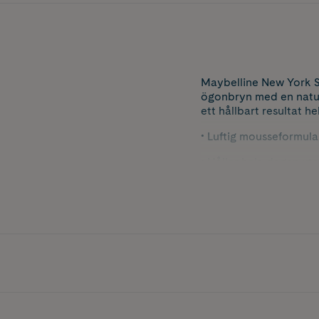
Maybelline New York Su
ögonbryn med en naturli
ett hållbart resultat h
• Luftig mousseformul
• Håller hela dagen uta
• Ger en naturlig, fluff
Nyans: 255 Soft Brow