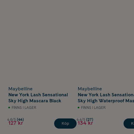
Maybelline
Maybelline
New York Lash Sensational
New York Lash Sensation
Sky High Mascara Black
Sky High Waterproof Ma
Very Black
FINNS I LAGER
FINNS I LAGER
4.6/5
(44)
4.4/5
(27)
127 kr
134 kr
Köp
K