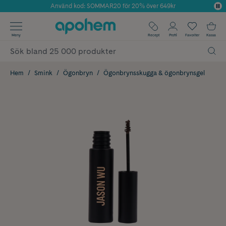
Använd kod: SOMMAR20 för 20% över 649kr
Årets Butik 2025 inom Skönhet
✓ Fri frakt
Meny
Recept
Profil
Favoriter
Kassa
✓ Rådgivning från farmaceuter & hudterapeuter
✓ Poäng på alla köp*
Hem
Smink
Ögonbryn
Ögonbrynsskugga & ögonbrynsgel