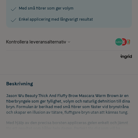
Med små fibrer som ger volym
Enkel applicering med långvarigt resultat
Beskrivning
Jason Wu Beauty Thick And Fluffy Brow Mascara Warm Brown är en
fiberbryngele som ger fyllighet, volym och naturlig definition till dina
bryn. Formulan är berikad med små fibrer som fäster vid brynstråna
och skapar en illusion av tätare, fluffigare bryn utan att kännas tung.
Med hjälp av den precisa borsten appliceras gelen enkelt och jämnt
för ett resultat som håller hela dagen. Perfekt för dig som vill ha
naturligt markerade bryn med en varm brun ton.