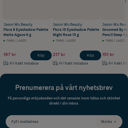
Jason Wu Beauty
Jason Wu Beauty
Jason Wu Beau
Flora 9 Eyeshadow Palette
Flora 15 Eyeshadow Palette
Groomed By M
Matte Agave 6 g
Night Rose 13 g
Pencil Deep 1 g
FINNS I LAGER
FINNS I LAGER
FINNS I LAGER
197 kr
217 kr
151 kr
Köp
Köp
Fri frakt Instabox
Fri frakt Instabox
Fri frakt In
Prenumerera på vårt nyhetsbrev
Få personliga erbjudanden och det senaste inom hälsa och skönhet
direkt i din inbox.
Fyll i mailadress
Skicka