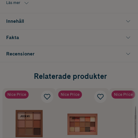
Läs mer
Nyans: Warm Brown
Innehåll
Fakta
Recensioner
Relaterade produkter
Nice Price
Nice Price
Nice Price