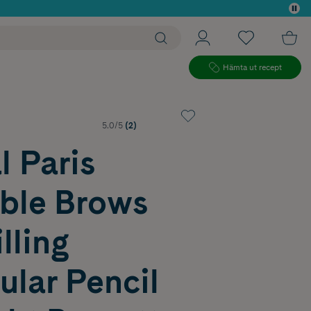
 köp*
Hämta ut recept
5.0/5
(2)
l Paris
lible Brows
lling
ular Pencil