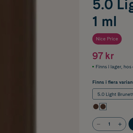
5.0 Li
1 ml
Nice Price
97 kr
Finns i lager
,
hos 
Finns i flera varian
5.0 Light Brunet