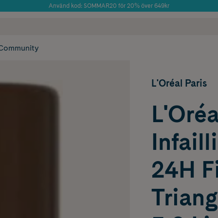
Använd kod: SOMMAR20 för 20% över 649kr
 frakt
✓ Rådgivning från farmaceuter & hudterapeuter
Årets Butik 2025 inom Skönhet
✓ Poäng på alla
Community
L'Oréal Paris
L'Oréa
Infail
24H Fi
Triang