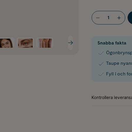
Snabba fakta
Ögonbrynsp
Taupe nyans
Fyll i och 