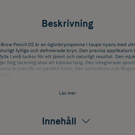
Beskrivning
 Brow Pencil 02 är en ögonbrynspenna i taupe nyans med ult
turligt fylliga och definierade bryn. Den precisa applikatorn l
ylla i små luckor för ett jämnt och naturligt resultat. Den mju
ger hög täckning utan att kännas tung. Den integrerade spool
forma brynen för en perfekt finish. Den vattenfasta och långva
dagen.
Läs mer
Innehåll