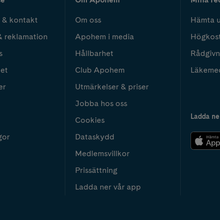
 & kontakt
Om oss
Hämta u
& reklamation
Apohem i media
Högkos
s
Hållbarhet
Rådgivn
het
Club Apohem
Läkeme
er
Utmärkelser & priser
Jobba hos oss
Ladda ne
Cookies
gor
Dataskydd
Medlemsvillkor
Prissättning
Ladda ner vår app