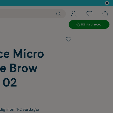
 köp*
Hämta ut recept
ce Micro
se Brow
 02
dig inom 1-2 vardagar