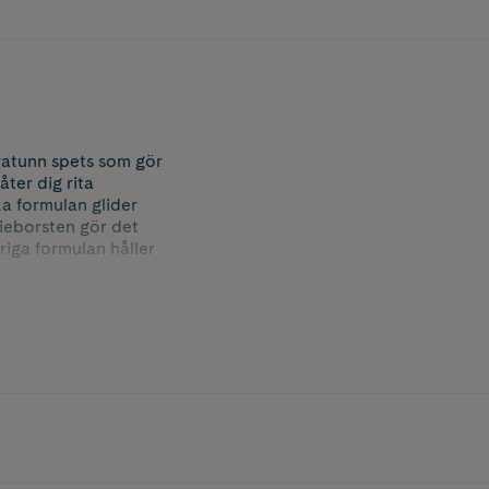
ratunn spets som gör
åter dig rita
ka formulan glider
ieborsten gör det
riga formulan håller