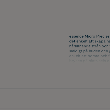
essence Micro Precise
det enkelt att skapa na
hårliknande strån och f
smidigt på huden och 
enkelt att borsta och 
brynen på plats hela 
Nyans: 02 Taupe