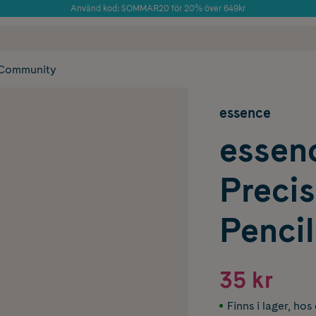
Använd kod: SOMMAR20 för 20% över 649kr
Årets Butik 2025 inom Skönhet
 frakt
✓ Rådgivning från farmaceuter & hudterapeuter
✓ Poäng på alla
Community
essence
essen
Preci
Pencil
35 kr
Finns i lager
,
hos 