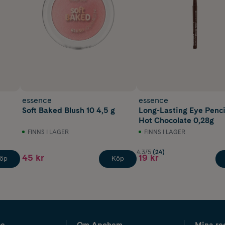
essence
essence
Soft Baked Blush 10 4,5 g
Long-Lasting Eye Penci
Hot Chocolate 0,28g
FINNS I LAGER
FINNS I LAGER
4.3/5
(24)
45 kr
19 kr
öp
Köp
ce
Om Apohem
Mina re