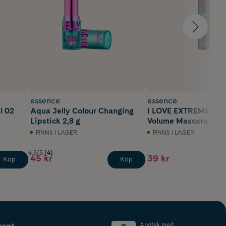
essence
essence
l 02
Aqua Jelly Colour Changing
I LOVE EXTREME Cra
Lipstick 2,8 g
Volume Mascara Wat
Brown 01
FINNS I LAGER
FINNS I LAGER
4.5/5
(4)
45 kr
39 kr
Köp
Köp
cept
Apotek med