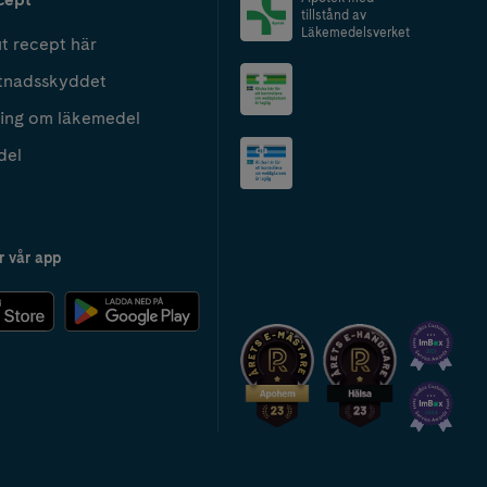
tillstånd av
Läkemedelsverket
t recept här
tnadsskyddet
ing om läkemedel
del
r vår app
2024