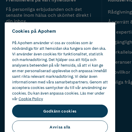
Få personliga erbjudanden och det
Rådgivning
senaste inom hälsa och skönhet direkt i
din inbox.
Ångerrätt 
Cookies på Apohem
Vår experti
Fyll i mailadress
Skicka
Tillgänglig
På Apohem använder vi oss av cookies som är
nödvändiga för att hemsidan ska fungera som den ska.
Återkallels
Vi använder även cookies för funktionalitet, statistik
och marknadsföring. Det hjälper oss att följa och
Leveranser
analysera beteenden på vår hemsida, så att vi kan ge
en mer personaliserad upplevelse och anpassa innehåll
Köpvillkor
samt rikta relevant marknadsföring. Vi delar även
Vanliga frå
informationen med våra samarbetspartners. Genom att
acceptera cookies samtycker du till vår användning av
cookies. Du kan även anpassa cookies. Läs mer under
vår
Cookie Policy
Godkänn cookies
Avvisa alla