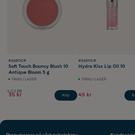
essence
essence
Soft Touch Bouncy Blush 10
Hydra Kiss Lip Oil 10
Antique Bloom 5 g
FINNS I LAGER
FINNS I LAGER
5.0/5
(1)
35 kr
45 kr
Köp
K
Prenumerera på vårt nyhetsbrev
Kundservi