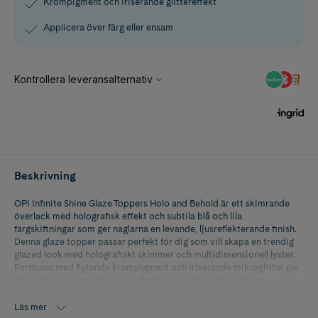
Krompigment och iriserande glittereffekt
Applicera över färg eller ensam
Beskrivning
OPI Infinite Shine Glaze Toppers Holo and Behold är ett skimrande
överlack med holografisk effekt och subtila blå och lila
färgskiftningar som ger naglarna en levande, ljusreflekterande finish.
Denna glaze topper passar perfekt för dig som vill skapa en trendig
glazed look med holografiskt skimmer och multidimensionell lyster.
Formulan med flytande krompigment och iriserande mikroglitter ger
djup, glans och en effekt som fångar ljuset från olika vinklar.
Applicera över valfri nagellacksfärg för att förstärka nyansen och
skapa en unik, skimrande finish, eller använd den ensam på naturliga
Läs mer