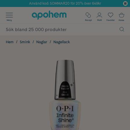
Använd kod: SOMMAR20 för 20% över 649kr
Årets Butik 2025 inom Skönhet
✓ Fri frakt
Meny
Recept
Profil
Favoriter
Kassa
✓ Rådgivning från farmaceuter & hudterapeuter
✓ Poäng på alla köp*
Hem
Smink
Naglar
Nagellack