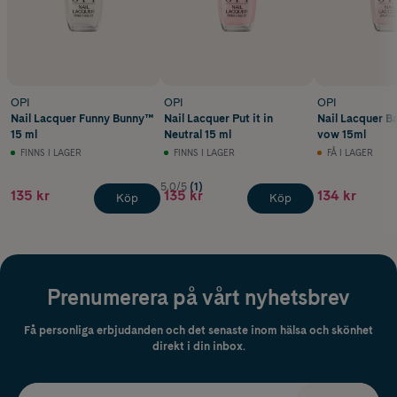
OPI
OPI
OPI
Nail Lacquer Funny Bunny™
Nail Lacquer Put it in
Nail Lacquer Ba
15 ml
Neutral 15 ml
vow 15ml
FINNS I LAGER
FINNS I LAGER
FÅ I LAGER
5.0/5
(1)
135 kr
135 kr
134 kr
Köp
Köp
Prenumerera på vårt nyhetsbrev
Få personliga erbjudanden och det senaste inom hälsa och skönhet
direkt i din inbox.