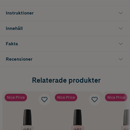
naglar för en diskret holografisk slöja. Perfekt för dig som söker
holografiskt överlack, skimrande topplack, glaze nagellack och
färgskiftande nagelglans.
Instruktioner
Innehåller 15 ml
Innehåll
Fakta
Recensioner
Relaterade produkter
Nice Price
Nice Price
Nice Price