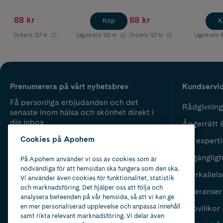
88 kr
88 kr
Köp
K
Ord.pris
127 kr
Lägsta pris
102 kr
Ord.pris
127 kr
Lägsta pris
8
Prenumerera på vårt nyhetsbrev
Kundservi
Få personliga erbjudanden och det
Rådgivning
senaste inom hälsa och skönhet direkt i
din inbox.
Ångerrätt 
Cookies på Apohem
Vår experti
Fyll i mailadress
Skicka
Tillgänglig
På Apohem använder vi oss av cookies som är
nödvändiga för att hemsidan ska fungera som den ska.
Återkallels
Vi använder även cookies för funktionalitet, statistik
och marknadsföring. Det hjälper oss att följa och
Leveranser
analysera beteenden på vår hemsida, så att vi kan ge
en mer personaliserad upplevelse och anpassa innehåll
Köpvillkor
samt rikta relevant marknadsföring. Vi delar även