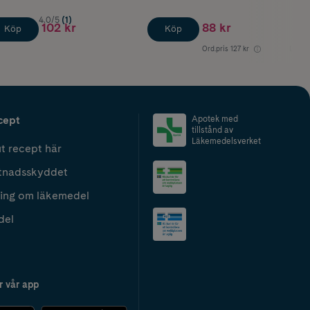
4.0/5
(1)
102 kr
88 kr
Köp
Köp
Ord.pris
127 kr
Lägsta
cept
Apotek med
tillstånd av
Läkemedelsverket
t recept här
tnadsskyddet
ing om läkemedel
del
r vår app