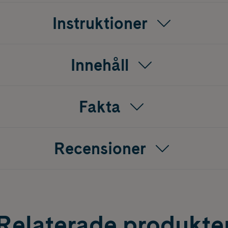
och ytterkartong är helt återvinningsbara.
Instruktioner
gment, snabbtorkande och lämnar en högglansig finish som p
are den smala precisionsborsten blir appliceringen enkel, jämn
t använda även för den som inte har mycket erfarenhet. Utvec
, erbjuder London Grace nagellack en kombination av kvalite
Innehåll
tter länge – upp till sju dagar – och ger naglarna en sofistik
Fakta
Recensioner
Relaterade produkte