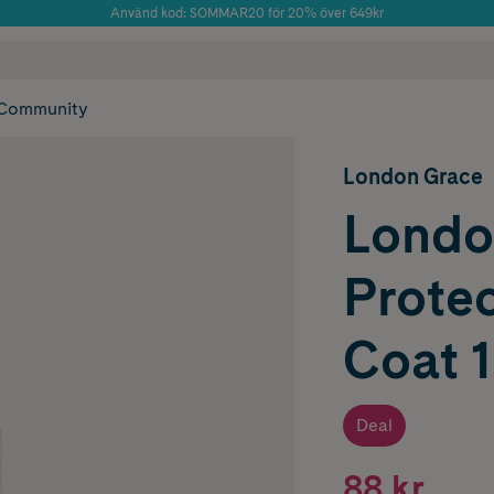
Använd kod: SOMMAR20 för 20% över 649kr
Årets Butik 2025 inom Skönhet
 frakt
✓ Rådgivning från farmaceuter & hudterapeuter
✓ Poäng på alla
Community
London Grace
Londo
Protec
Coat 1
Deal
88 kr