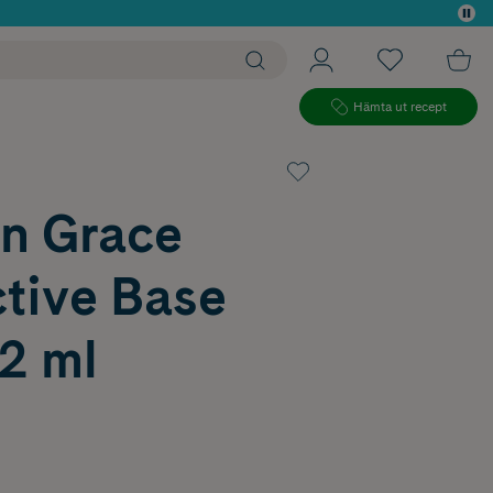
 köp*
Hämta ut recept
n Grace
tive Base
2 ml