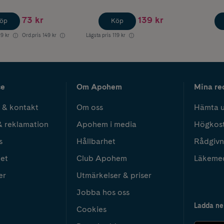
73 kr
139 kr
öp
Köp
9 kr
Ord.pris
149 kr
Lägsta pris
119 kr
ce
Om Apohem
Mina re
 & kontakt
Om oss
Hämta u
& reklamation
Apohem i media
Högkos
s
Hållbarhet
Rådgivn
het
Club Apohem
Läkeme
er
Utmärkelser & priser
Jobba hos oss
Ladda ne
Cookies