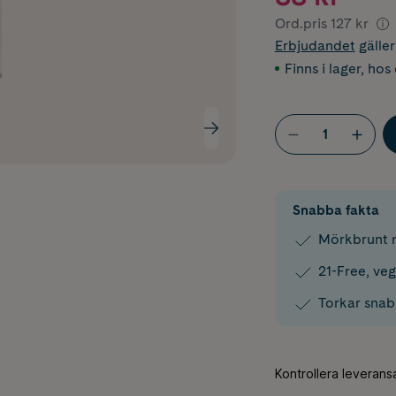
Ord.pris
127 kr
Erbjudandet
gälle
Finns i lager
,
hos 
Snabba fakta
Mörkbrunt n
21-Free, ve
Torkar snabb