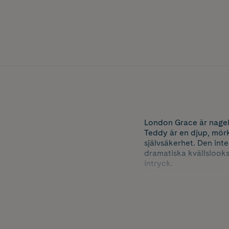
London Grace är nagell
Teddy är en djup, mör
självsäkerhet. Den int
dramatiska kvällslooks.
intryck.
Nagellacken från Londo
kompromissa med finish
från 21 potentiellt sk
Resultatet är en skons
veganska, halal-certif