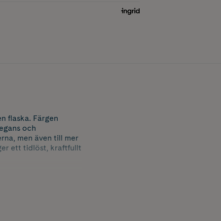
en flaska. Färgen
legans och
erna, men även till mer
ett tidlöst, kraftfullt
iljö – utan att
innebär att den är fri
alater och parabener.
mtliga lack är
llbarhet i åtanke.