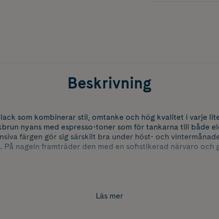
Beskrivning
ack som kombinerar stil, omtanke och hög kvalitet i varje lit
kbrun nyans med espresso-toner som för tankarna till både e
ensiva färgen gör sig särskilt bra under höst- och vintermånad
 På nageln framträder den med en sofistikerad närvaro och ger 
n Grace är utvecklade med fokus på både naglar, hälsa och m
 eller hållbarhet. Den avancerade formulan är 21-Free, vilket 
adliga ämnen som bland annat formaldehyd, toluen, kamfer, ft
Läs mer
am men effektiv produkt som förenar säkerhet och estetik. Sa
ierade och cruelty-free, och förpackningen är designad med hå