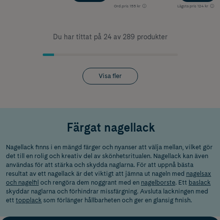
Ord.pris
155 kr
Lägsta pris
124 kr
Du har tittat på 24 av 289 produkter
Visa fler
Färgat nagellack
Nagellack finns i en mängd färger och nyanser att välja mellan, vilket gör
det till en rolig och kreativ del av skönhetsritualen. Nagellack kan även
användas för att stärka och skydda naglarna. För att uppnå bästa
resultat av ett nagellack är det viktigt att jämna ut nageln med
nagelsax
och nagelfil
och rengöra dem noggrant med en
nagelborste
. Ett
baslack
skyddar naglarna och förhindrar missfärgning. Avsluta lackningen med
ett
topplack
som förlänger hållbarheten och ger en glansig finish.