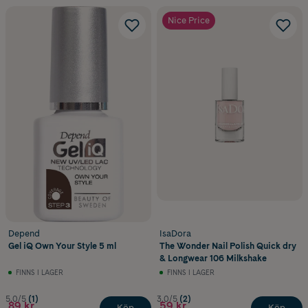
Nice Price
Depend
IsaDora
Gel iQ Own Your Style 5 ml
The Wonder Nail Polish Quick dry
& Longwear 106 Milkshake
FINNS I LAGER
FINNS I LAGER
5.0/5
(1)
3.0/5
(2)
89 kr
59 kr
Köp
Köp