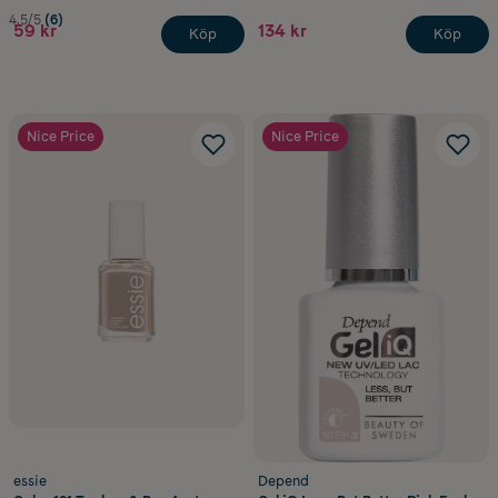
4.5/5
(6)
59 kr
134 kr
Köp
Köp
Nice Price
Nice Price
essie
Depend