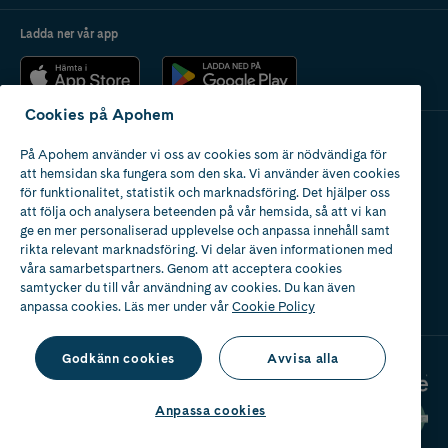
Ladda ner vår app
Cookies på Apohem
På Apohem använder vi oss av cookies som är nödvändiga för
Apotek med tillstånd
att hemsidan ska fungera som den ska. Vi använder även cookies
av Läkemedelsverket
för funktionalitet, statistik och marknadsföring. Det hjälper oss
att följa och analysera beteenden på vår hemsida, så att vi kan
ge en mer personaliserad upplevelse och anpassa innehåll samt
rikta relevant marknadsföring. Vi delar även informationen med
våra samarbetspartners. Genom att acceptera cookies
samtycker du till vår användning av cookies. Du kan även
2024
anpassa cookies. Läs mer under vår
Cookie Policy
Godkänn cookies
Avvisa alla
Anpassa cookies