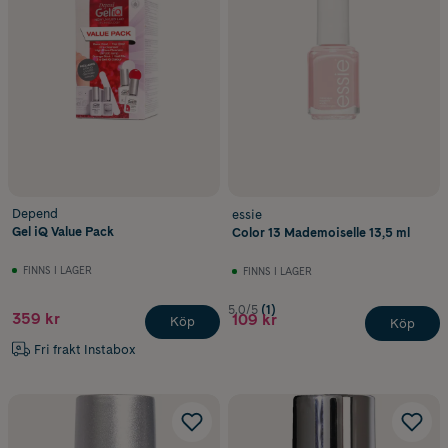
Depend
essie
Gel iQ Value Pack
Color 13 Mademoiselle 13,5 ml
FINNS I LAGER
FINNS I LAGER
5.0/5
(1)
359 kr
109 kr
Köp
Köp
Fri frakt Instabox