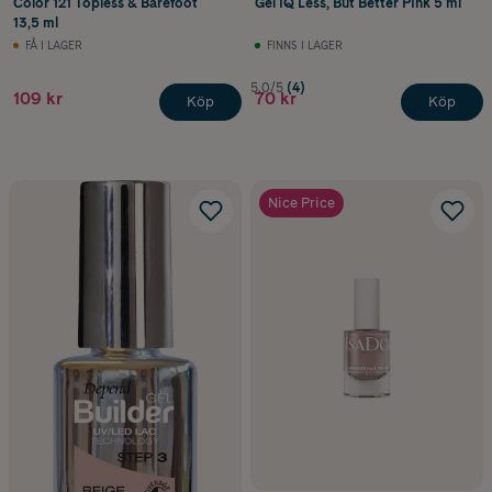
Color 121 Topless & Barefoot
Gel iQ Less, But Better Pink 5 ml
13,5 ml
FÅ I LAGER
FINNS I LAGER
5.0/5
(4)
109 kr
70 kr
Köp
Köp
Nice Price