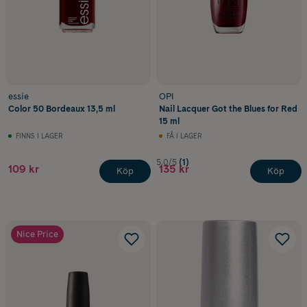
essie
OPI
Color 50 Bordeaux 13,5 ml
Nail Lacquer Got the Blues for Red
15 ml
FINNS I LAGER
FÅ I LAGER
5.0/5
(1)
109 kr
135 kr
Köp
Köp
Nice Price