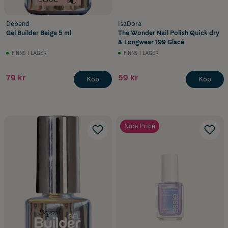
Depend
IsaDora
Gel Builder Beige 5 ml
The Wonder Nail Polish Quick dry
& Longwear 199 Glacé
FINNS I LAGER
FINNS I LAGER
79 kr
59 kr
Köp
Köp
Nice Price