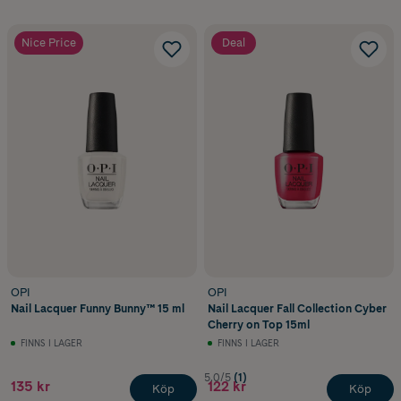
Nice Price
Deal
OPI
OPI
Nail Lacquer Funny Bunny™ 15 ml
Nail Lacquer Fall Collection Cyber
Cherry on Top 15ml
FINNS I LAGER
FINNS I LAGER
5.0/5
(1)
135 kr
122 kr
Köp
Köp