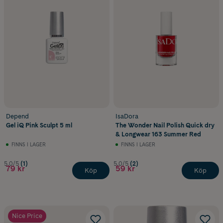
Depend
IsaDora
Gel iQ Pink Sculpt 5 ml
The Wonder Nail Polish Quick dry
& Longwear 163 Summer Red
FINNS I LAGER
FINNS I LAGER
5.0/5
(1)
5.0/5
(2)
79 kr
59 kr
Köp
Köp
Nice Price