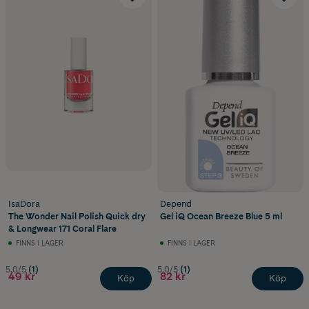
IsaDora
Depend
The Wonder Nail Polish Quick dry
Gel iQ Ocean Breeze Blue 5 ml
& Longwear 171 Coral Flare
FINNS I LAGER
FINNS I LAGER
5.0/5
(1)
5.0/5
(1)
49 kr
82 kr
Köp
Köp