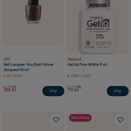
OPI
Depend
Nail Lacquer You Don't Know
Gel iQ Pure White 5 ml
Jacques! 15 ml
FÅ I LAGER
FINNS I LAGER
4.0/5
(1)
5.0/5
(3)
135 kr
70 kr
Köp
Köp
Nice Price