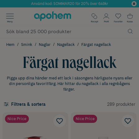
Använd kod: SOMMAR20 för 20% över 649kr
Årets Butik 2025 inom Skönhet
✓ Fri frakt
Meny
Recept
Profil
Favoriter
Kassa
✓ Rådgivning från farmaceuter & hudterapeuter
✓ Poäng på alla köp*
Hem
Smink
Naglar
Nagellack
Färgat nagellack
Färgat nagellack
Pigga upp dina händer med ett lack i säsongens härligaste nyans eller
din personliga favoritfärg. Här hittar du nagellack i alla regnbågens
färger.
289 produkter
Filtrera & sortera
Nice Price
Nice Price