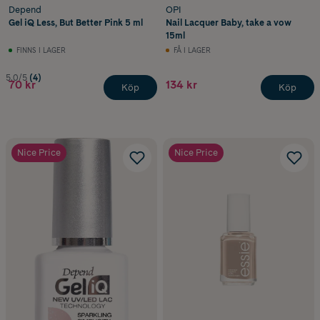
Depend
OPI
Gel iQ Less, But Better Pink 5 ml
Nail Lacquer Baby, take a vow
15ml
FINNS I LAGER
FÅ I LAGER
5.0/5
(4)
70 kr
134 kr
Köp
Köp
Nice Price
Nice Price