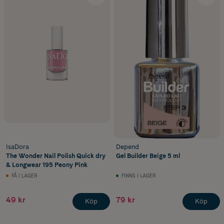
IsaDora
Depend
The Wonder Nail Polish Quick dry
Gel Builder Beige 5 ml
& Longwear 195 Peony Pink
FÅ I LAGER
FINNS I LAGER
49 kr
79 kr
Köp
Köp