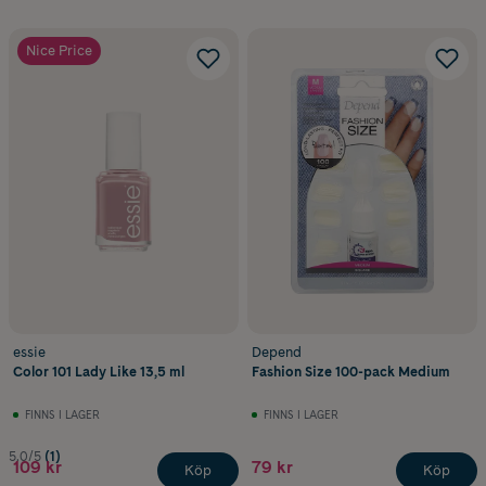
Nice Price
essie
Depend
Color 101 Lady Like 13,5 ml
Fashion Size 100-pack Medium
FINNS I LAGER
FINNS I LAGER
5.0/5
(1)
109 kr
79 kr
Köp
Köp