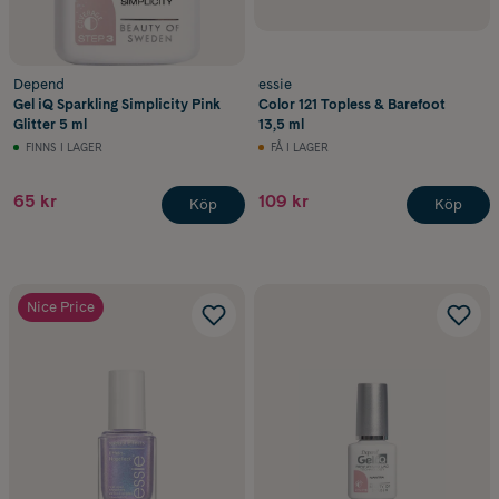
Depend
essie
Gel iQ Sparkling Simplicity Pink
Color 121 Topless & Barefoot
Glitter 5 ml
13,5 ml
FINNS I LAGER
FÅ I LAGER
65 kr
109 kr
Köp
Köp
Nice Price