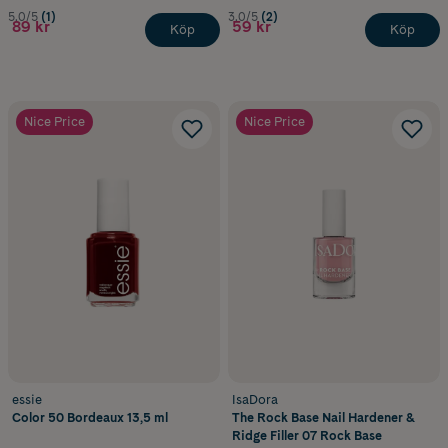
5.0/5
(1)
3.0/5
(2)
89 kr
59 kr
Köp
Köp
Nice Price
Nice Price
essie
IsaDora
Color 50 Bordeaux 13,5 ml
The Rock Base Nail Hardener &
Ridge Filler 07 Rock Base