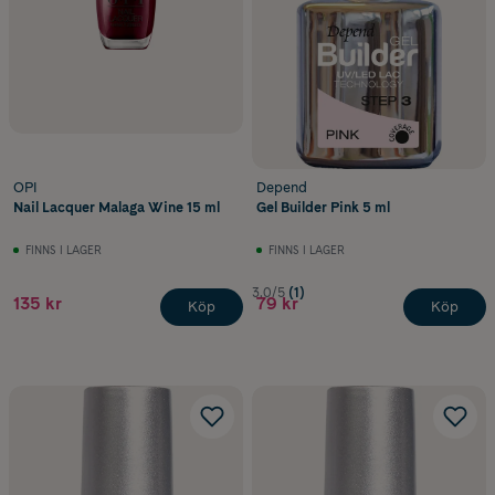
OPI
Depend
Nail Lacquer Malaga Wine 15 ml
Gel Builder Pink 5 ml
FINNS I LAGER
FINNS I LAGER
3.0/5
(1)
135 kr
79 kr
Köp
Köp