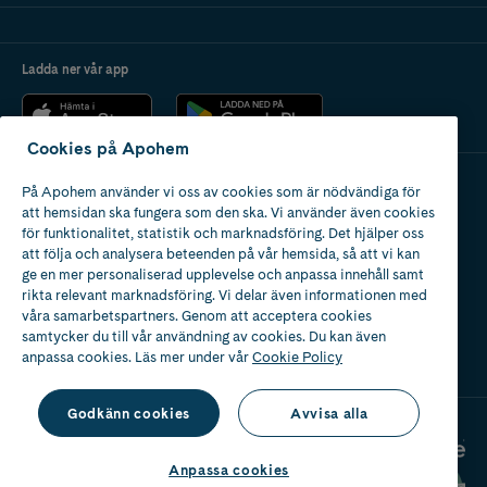
Ladda ner vår app
Cookies på Apohem
På Apohem använder vi oss av cookies som är nödvändiga för
Apotek med tillstånd
att hemsidan ska fungera som den ska. Vi använder även cookies
av Läkemedelsverket
för funktionalitet, statistik och marknadsföring. Det hjälper oss
att följa och analysera beteenden på vår hemsida, så att vi kan
ge en mer personaliserad upplevelse och anpassa innehåll samt
rikta relevant marknadsföring. Vi delar även informationen med
våra samarbetspartners. Genom att acceptera cookies
samtycker du till vår användning av cookies. Du kan även
2024
anpassa cookies. Läs mer under vår
Cookie Policy
Godkänn cookies
Avvisa alla
Anpassa cookies