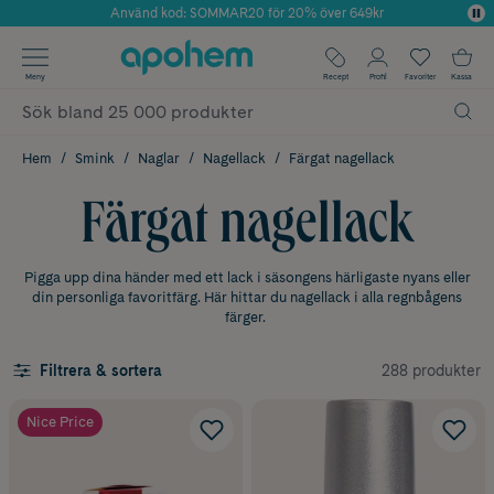
Använd kod: SOMMAR20 för 20% över 649kr
Årets Butik 2025 inom Skönhet
✓ Fri frakt
Meny
Recept
Profil
Favoriter
Kassa
✓ Rådgivning från farmaceuter & hudterapeuter
✓ Poäng på alla köp*
Hem
Smink
Naglar
Nagellack
Färgat nagellack
Färgat nagellack
Pigga upp dina händer med ett lack i säsongens härligaste nyans eller
din personliga favoritfärg. Här hittar du nagellack i alla regnbågens
färger.
288 produkter
Filtrera & sortera
Nice Price