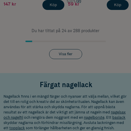
5.0/5
(2)
147 kr
59 kr
Köp
Köp
Du har tittat på 24 av 288 produkter
Visa fler
Färgat nagellack
Nagellack finns i en mängd färger och nyanser att välja mellan, vilket gör
det till en rolig och kreativ del av skönhetsritualen. Nagellack kan även
användas för att stärka och skydda naglarna. För att uppnå bästa
resultat av ett nagellack är det viktigt att jämna ut nageln med
nagelsax
och nagelfil
och rengöra dem noggrant med en
nagelborste
. Ett
baslack
skyddar naglarna och förhindrar missfärgning. Avsluta lackningen med
ett
topplack
som förlänger hållbarheten och ger en glansig finish.