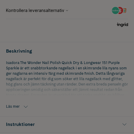
Beskrivning
Isadora The Wonder Nail Polish Quick Dry & Longwear 151 Purple
Sparkle är ett snabbtorkande nagellack i en skimrande lila nyans som
ger naglarna en intensiv färg med skimrande finish. Detta långvariga
nagellack är perfekt för dig som söker ett lila nagellack med glitter,
hög glans och jämn täckning utan ränder. Den extra breda penseln gör
appliceringen smidig och säkerställer ett jämnt resultat redan från
första draget. Formulan är utvecklad för att torka snabbt, ge hållbar
färg och minska risken för att nagellacket flagnar, vilket gör det till ett
utmärkt val för både vardag och fest. Purple Sparkle är ett nagellack
Läs mer
på 5 ml som passar dig som vill skapa en livfull, trendig och elegant
manikyr med lila skimmer.
Instruktioner
Nyans: 151 Purple Sparkle