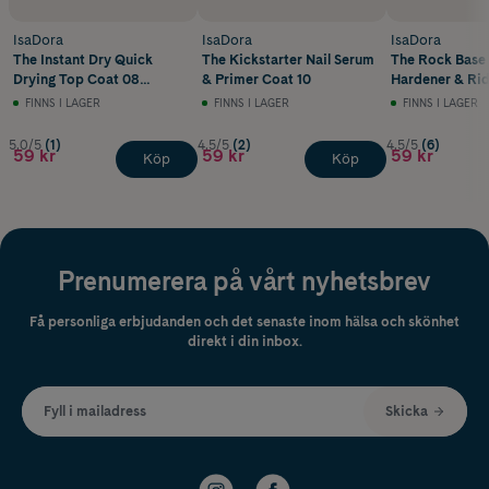
IsaDora
IsaDora
IsaDora
The Instant Dry Quick
The Kickstarter Nail Serum
The Rock Base 
Drying Top Coat 08
& Primer Coat 10
Hardener & Ridg
Instant-Dry Top Coat
Rock Base
FINNS I LAGER
FINNS I LAGER
FINNS I LAGER
5.0/5
(1)
4.5/5
(2)
4.5/5
(6)
59 kr
59 kr
59 kr
Köp
Köp
Prenumerera på vårt nyhetsbrev
Få personliga erbjudanden och det senaste inom hälsa och skönhet
direkt i din inbox.
Fyll i mailadress
Skicka