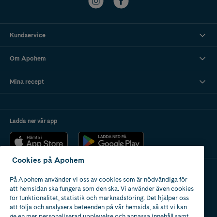
Kundservice
Om Apohem
Mina recept
Ladda ner vår app
Cookies på Apohem
På Apohem använder vi oss av cookies som är nödvändiga för
Apotek med tillstånd
att hemsidan ska fungera som den ska. Vi använder även cookies
av Läkemedelsverket
för funktionalitet, statistik och marknadsföring. Det hjälper oss
att följa och analysera beteenden på vår hemsida, så att vi kan
ge en mer personaliserad upplevelse och anpassa innehåll samt