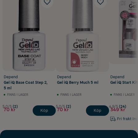
Depend
Depend
Depend
Gel iQ Base Coat Step 2,
Gel iQ Berry Much 5 ml
Gel iQ Start Kit
5 ml
FINNS I LAGER
FINNS I LAGER
FINNS I LAGER
5.0/5
(2)
5.0/5
(2)
4.9/5
(24)
70 kr
70 kr
349 kr
Köp
Köp
Fri frakt In