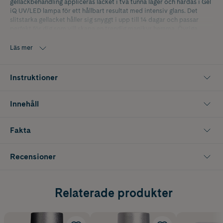
gellackbehandling appliceras lacket i två tunna lager och härdas i Gel
iQ UV/LED lampa för ett hållbart resultat med intensiv glans. Det
slitstarka gellacket håller sig snyggt i upp till 14 dagar och passar
perfekt för dig som vill skapa en trendig manikyr hemma. Övriga
produkter i Depend Gel iQ serien säljs separat.
Läs mer
Innehåller 5 ml.
Instruktioner
Innehåll
Fakta
Recensioner
Relaterade produkter