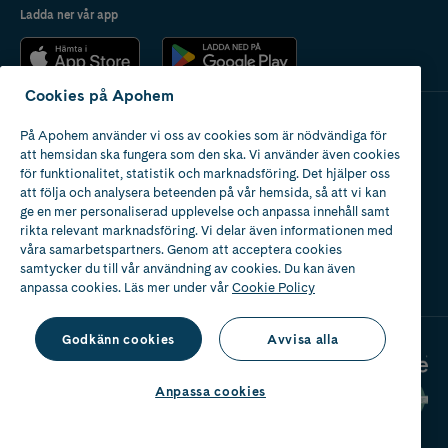
Ladda ner vår app
Cookies på Apohem
På Apohem använder vi oss av cookies som är nödvändiga för
Apotek med tillstånd
att hemsidan ska fungera som den ska. Vi använder även cookies
av Läkemedelsverket
för funktionalitet, statistik och marknadsföring. Det hjälper oss
att följa och analysera beteenden på vår hemsida, så att vi kan
ge en mer personaliserad upplevelse och anpassa innehåll samt
rikta relevant marknadsföring. Vi delar även informationen med
våra samarbetspartners. Genom att acceptera cookies
samtycker du till vår användning av cookies. Du kan även
2024
anpassa cookies. Läs mer under vår
Cookie Policy
Godkänn cookies
Avvisa alla
Anpassa cookies