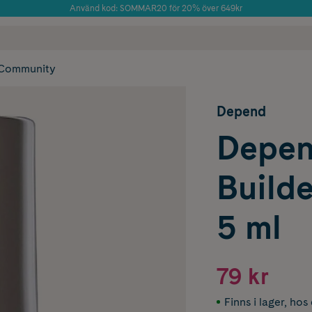
Använd kod: SOMMAR20 för 20% över 649kr
Årets Butik 2025 inom Skönhet
 frakt
✓ Rådgivning från farmaceuter & hudterapeuter
✓ Poäng på alla
Community
Depend
Depen
Builde
5 ml
79 kr
Finns i lager
,
hos 