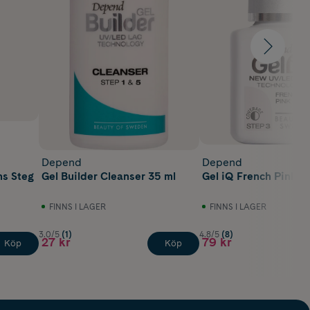
Depend
Depend
ns Steg
Gel Builder Cleanser 35 ml
Gel iQ Fren
FINNS I LAGER
FINNS I LAGER
3.0/5
(1)
4.8/5
(8)
27 kr
79 kr
Köp
Köp