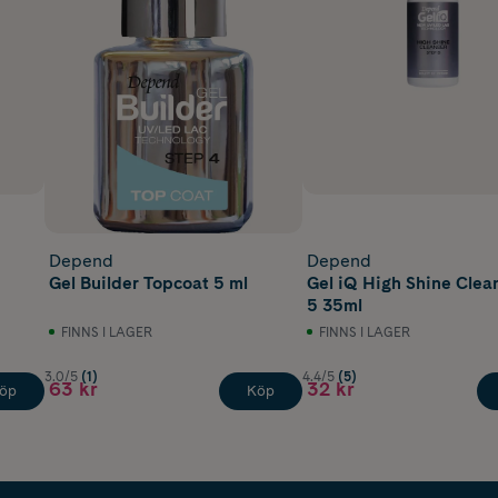
Depend
Depend
Gel Builder Topcoat 5 ml
Gel iQ High Shine Clea
5 35ml
FINNS I LAGER
FINNS I LAGER
3.0/5
(1)
4.4/5
(5)
63 kr
32 kr
öp
Köp