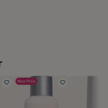
r
Nice Price