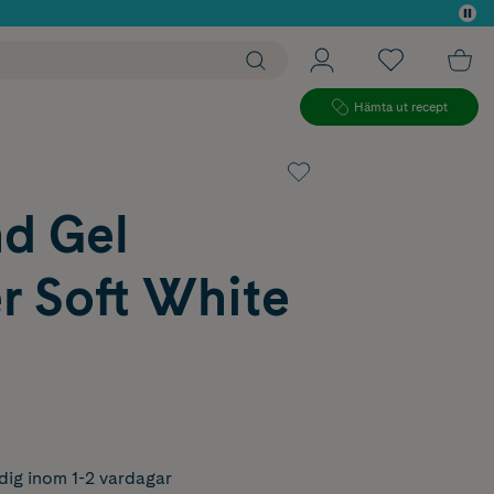
 köp*
Hämta ut recept
d Gel
r Soft White
dig inom 1-2 vardagar