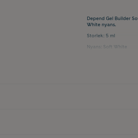
Depend Gel Builder Sof
White nyans.
Storlek: 5 ml
Nyans: Soft White