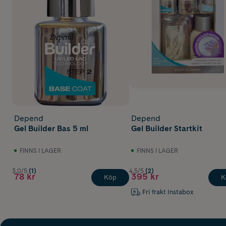
Depend
Depend
Gel Builder Bas 5 ml
Gel Builder Startkit
FINNS I LAGER
FINNS I LAGER
3.0/5
(1)
4.5/5
(2)
78 kr
395 kr
Köp
K
Fri frakt Instabox