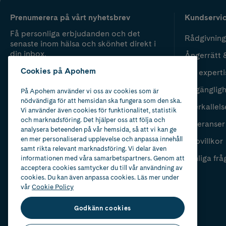
Prenumerera på vårt nyhetsbrev
Kundservi
Få personliga erbjudanden och det
Rådgivning
senaste inom hälsa och skönhet direkt i
din inbox.
Ångerrätt 
Cookies på Apohem
Vår experti
Fyll i mailadress
Skicka
Tillgänglig
På Apohem använder vi oss av cookies som är
nödvändiga för att hemsidan ska fungera som den ska.
Återkallels
Vi använder även cookies för funktionalitet, statistik
och marknadsföring. Det hjälper oss att följa och
Leveranser
analysera beteenden på vår hemsida, så att vi kan ge
en mer personaliserad upplevelse och anpassa innehåll
Köpvillkor
samt rikta relevant marknadsföring. Vi delar även
Vanliga frå
informationen med våra samarbetspartners. Genom att
acceptera cookies samtycker du till vår användning av
cookies. Du kan även anpassa cookies. Läs mer under
vår
Cookie Policy
Godkänn cookies