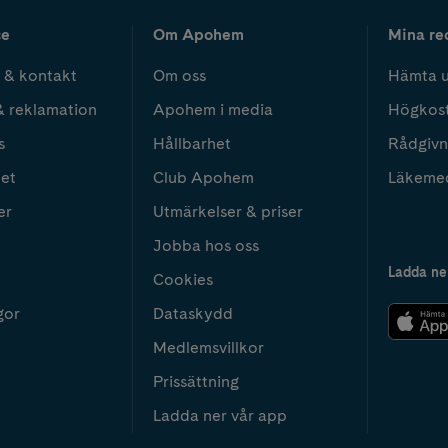
ce
Om Apohem
Mina re
 & kontakt
Om oss
Hämta u
& reklamation
Apohem i media
Högkos
s
Hållbarhet
Rådgivn
het
Club Apohem
Läkeme
er
Utmärkelser & priser
Jobba hos oss
Ladda ne
Cookies
gor
Dataskydd
Medlemsvillkor
Prissättning
Ladda ner vår app