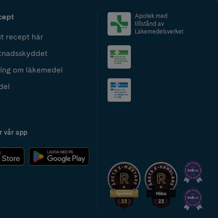
cept
Apotek med
tillstånd av
Läkemedelsverket
t recept här
tnadsskyddet
ing om läkemedel
del
r vår app
2024