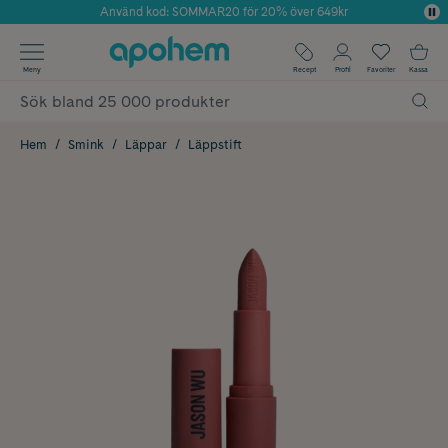
Använd kod: SOMMAR20 för 20% över 649kr
Årets Butik 2025 inom Skönhet
✓ Fri frakt
Meny
Recept
Profil
Favoriter
Kassa
✓ Rådgivning från farmaceuter & hudterapeuter
✓ Poäng på alla köp*
Hem
Smink
Läppar
Läppstift