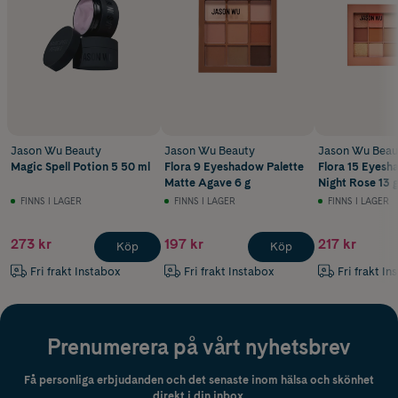
Jason Wu Beauty
Jason Wu Beauty
Jason Wu Beau
Magic Spell Potion 5 50 ml
Flora 9 Eyeshadow Palette
Flora 15 Eyesh
Matte Agave 6 g
Night Rose 13 
FINNS I LAGER
FINNS I LAGER
FINNS I LAGER
273 kr
197 kr
217 kr
Köp
Köp
Fri frakt Instabox
Fri frakt Instabox
Fri frakt In
Prenumerera på vårt nyhetsbrev
Få personliga erbjudanden och det senaste inom hälsa och skönhet
direkt i din inbox.