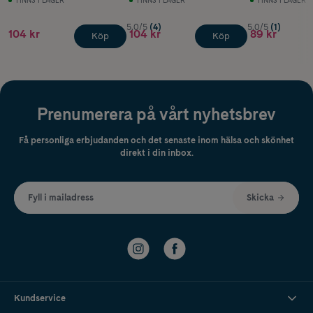
5.0/5
(4)
5.0/5
(1)
104 kr
104 kr
89 kr
Köp
Köp
Prenumerera på vårt nyhetsbrev
Få personliga erbjudanden och det senaste inom hälsa och skönhet
direkt i din inbox.
Fyll i mailadress
Skicka
Kundservice