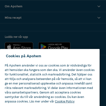
Om Apohem
Mina recept
Ladda ner vår app
Cookies på Apohem
På Apohem använder vi oss av cookies som är nödvändiga för
Apotek med tillstånd
att hemsidan ska fungera som den ska. Vi använder även cookies
av Läkemedelsverket
för funktionalitet, statistik och marknadsföring. Det hjälper oss
att följa och analysera beteenden på vår hemsida, så att vi kan
ge en mer personaliserad upplevelse och anpassa innehåll samt
rikta relevant marknadsföring. Vi delar även informationen med
våra samarbetspartners. Genom att acceptera cookies
samtycker du till vår användning av cookies. Du kan även
2024
anpassa cookies. Läs mer under vår
Cookie Policy