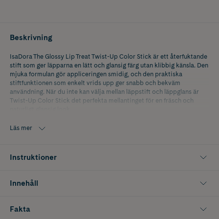
Beskrivning
IsaDora The Glossy Lip Treat Twist-Up Color Stick är ett återfuktande
stift som ger läpparna en lätt och glansig färg utan klibbig känsla. Den
mjuka formulan gör appliceringen smidig, och den praktiska
stiftfunktionen som enkelt vrids upp ger snabb och bekväm
användning. När du inte kan välja mellan läppstift och läppglans är
Twist-Up Color Stick det perfekta mellantinget för en fräsch och
naturligt glansig look.
Nyans: Coral Sunset
Läs mer
Instruktioner
Innehåll
Fakta