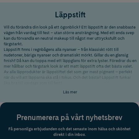
Läppstift
Vill du förändra din look på ett ögonblick? Ett läppstift är den snabbaste
vägen från vardag till fest – utan större ansträngning. Med ett enda svep
kan du förvandla en neutral makeup till något mer uttrycksfullt och
färgstarkt.
Läppstift finns i regnbågens alla nyanser – från klassiskt rött till
nudetoner, bäriga nyanser och dramatiskt mörkt. Gillar du en glansig
finish? Då kan du toppa med ett läppglans för extra lyster. Föredrar du en
mer hållbar och färgstark look är ett matt läppstift ofta det bästa valet.
Av alla läpprodukter är läppstiftet det som ger mest pigment – perfekt
när du vill att läpparna ska stå i fokus. Och det bästa? Läppstift funkar
lika bra till vardags som till fest!
Läs mer
Så håller läppstiftet hela dagen
Vill du att färgen ska sitta längre? Börja med en läppenna för att rama in
läpparna och förhindra att färgen flyter ut. Se till att läpparna är
återfuktade – torra läppar gör att läppstiftet fäster sämre. Använd gärna
Prenumerera på vårt nyhetsbrev
en
läppskrubb
med jämna mellanrum för att få bort torra hudflagor och
göra läpparna mjuka och redo för färg.
Få personliga erbjudanden och det senaste inom hälsa och skönhet
direkt i din inbox.