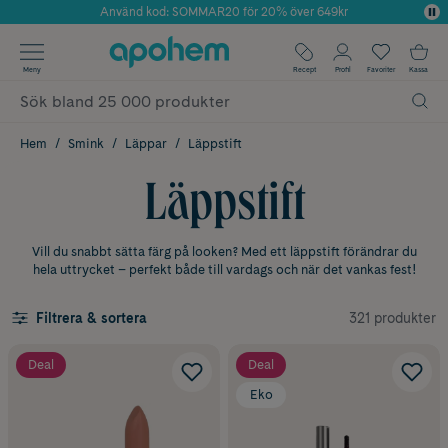
Använd kod: SOMMAR20 för 20% över 649kr
Årets Butik 2025 inom Skönhet
✓ Fri frakt
Meny
Recept
Profil
Favoriter
Kassa
✓ Rådgivning från farmaceuter & hudterapeuter
✓ Poäng på alla köp*
Hem
Smink
Läppar
Läppstift
Läppstift
Vill du snabbt sätta färg på looken? Med ett läppstift förändrar du
hela uttrycket – perfekt både till vardags och när det vankas fest!
321 produkter
Filtrera & sortera
Deal
Deal
Eko