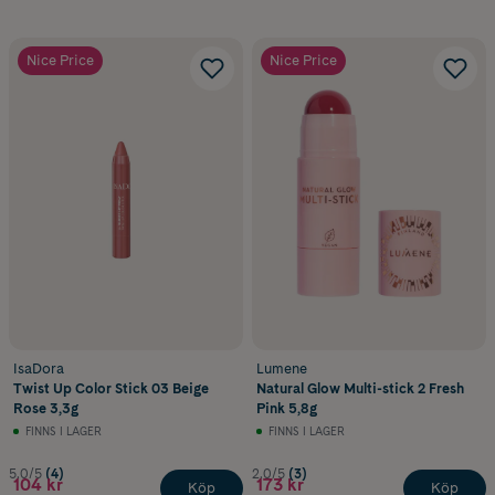
Nice Price
Nice Price
IsaDora
Lumene
Twist Up Color Stick 03 Beige
Natural Glow Multi-stick 2 Fresh
Rose 3,3g
Pink 5,8g
FINNS I LAGER
FINNS I LAGER
5.0/5
(4)
2.0/5
(3)
104 kr
173 kr
Köp
Köp