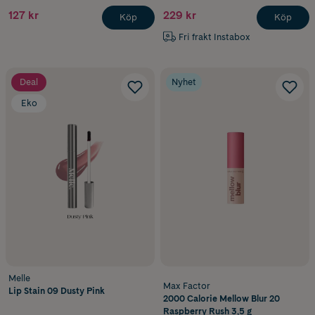
127 kr
229 kr
Köp
Köp
Fri frakt Instabox
Deal
Nyhet
Eko
Melle
Max Factor
Lip Stain 09 Dusty Pink
2000 Calorie Mellow Blur 20
Raspberry Rush 3,5 g