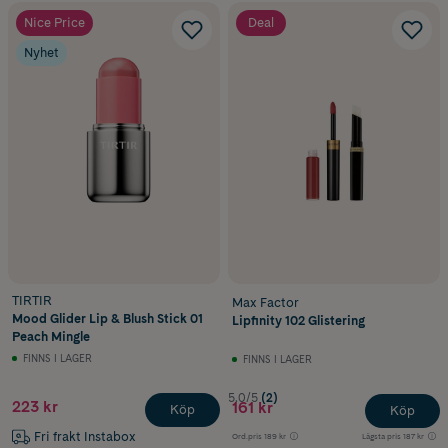
Nice Price
Deal
Nyhet
TIRTIR
Max Factor
Mood Glider Lip & Blush Stick 01
Lipfinity 102 Glistering
Peach Mingle
FINNS I LAGER
FINNS I LAGER
5.0/5
(2)
223 kr
161 kr
Köp
Köp
Fri frakt Instabox
Ord.pris
189 kr
Lägsta pris
187 kr