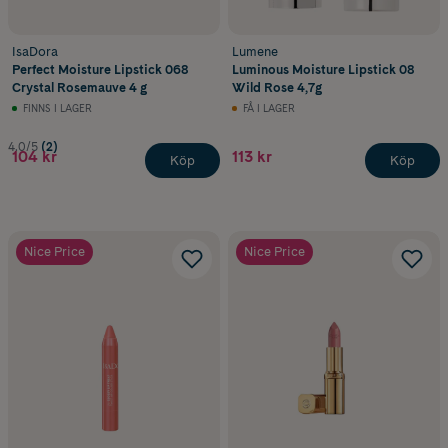
IsaDora
Lumene
Perfect Moisture Lipstick 068
Luminous Moisture Lipstick 08
Crystal Rosemauve 4 g
Wild Rose 4,7g
FINNS I LAGER
FÅ I LAGER
4.0/5
(2)
104 kr
113 kr
Köp
Köp
Nice Price
Nice Price