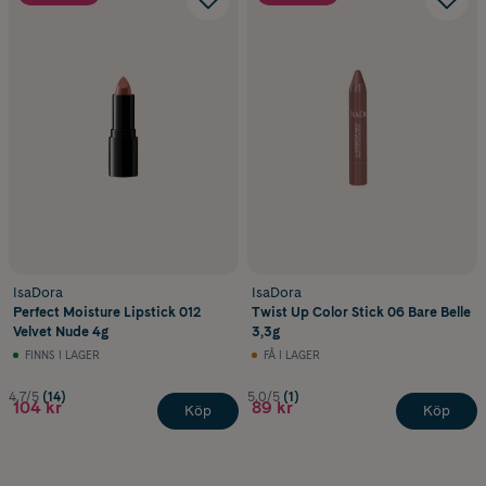
IsaDora
IsaDora
Perfect Moisture Lipstick 012
Twist Up Color Stick 06 Bare Belle
Velvet Nude 4g
3,3g
FINNS I LAGER
FÅ I LAGER
4.7/5
(14)
5.0/5
(1)
104 kr
89 kr
Köp
Köp