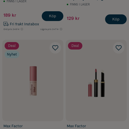
FINNS I LAGER
FINNS I LAGER
189 kr
Köp
129 kr
Köp
Fri frakt Instabox
Ord.pris
249 kr
Lägsta pris
247 kr
Deal
Deal
Nyhet
Max Factor
Max Factor