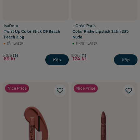
IsaDora
L'Oréal Paris
Twist Up Color Stick 09 Beach
Color Riche Lipstick Satin 235
Peach 3,3g
Nude
FÅ I LAGER
FINNS I LAGER
5.0/5
(3)
5.0/5
(1)
89 kr
124 kr
Köp
Köp
Nice Price
Nice Price