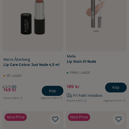
Melle
Maria Åkerberg
Lip Stain 01 Nude
Lip Care Colour Just Nude 4,5 ml
FINNS I LAGER
FÅ I LAGER
189 kr
4.5/5
(2)
Köp
149 kr
Köp
Fri frakt Instabox
Ord.pris
199 kr
Lägsta pris
159 kr
Ord.pris
249 kr
Lägsta pris
247 kr
Nice Price
Nice Price