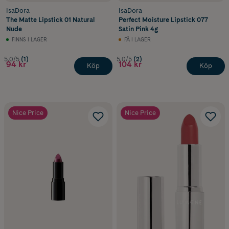
IsaDora
IsaDora
The Matte Lipstick 01 Natural
Perfect Moisture Lipstick 077
Nude
Satin Pink 4g
FINNS I LAGER
FÅ I LAGER
5.0/5
(1)
5.0/5
(2)
94 kr
104 kr
Köp
Köp
Nice Price
Nice Price