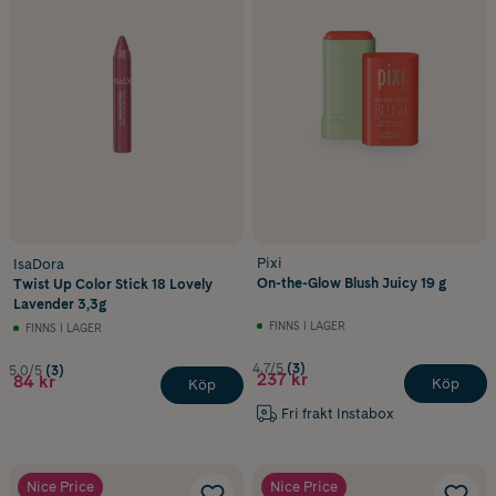
Pixi
IsaDora
On-the-Glow Blush Juicy 19 g
Twist Up Color Stick 18 Lovely
Lavender 3,3g
FINNS I LAGER
FINNS I LAGER
4.7/5
(3)
5.0/5
(3)
237 kr
84 kr
Köp
Köp
Fri frakt Instabox
Nice Price
Nice Price