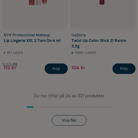
NYX Professional Makeup
IsaDora
Lip Lingerie XXL 2 Turn On 4 ml
Twist Up Color Stick 21 Raisin
3,3g
FÅ I LAGER
FINNS I LAGER
5.0/5
(1)
112 kr
104 kr
Köp
Köp
Du har tittat på 24 av 321 produkter
Visa fler