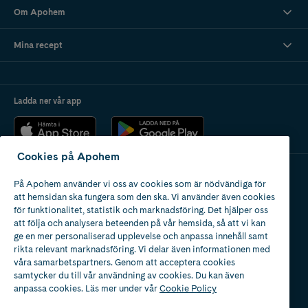
Om Apohem
Mina recept
Ladda ner vår app
Cookies på Apohem
På Apohem använder vi oss av cookies som är nödvändiga för
Apotek med tillstånd
att hemsidan ska fungera som den ska. Vi använder även cookies
av Läkemedelsverket
för funktionalitet, statistik och marknadsföring. Det hjälper oss
att följa och analysera beteenden på vår hemsida, så att vi kan
ge en mer personaliserad upplevelse och anpassa innehåll samt
rikta relevant marknadsföring. Vi delar även informationen med
våra samarbetspartners. Genom att acceptera cookies
samtycker du till vår användning av cookies. Du kan även
2024
anpassa cookies. Läs mer under vår
Cookie Policy