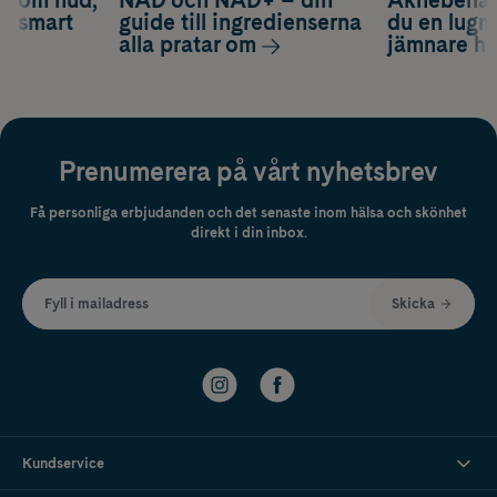
ch smart
guide till ingredienserna
du en lugn
alla pratar om
jämnare h
Prenumerera på vårt nyhetsbrev
Få personliga erbjudanden och det senaste inom hälsa och skönhet
direkt i din inbox.
Fyll i mailadress
Skicka
Kundservice