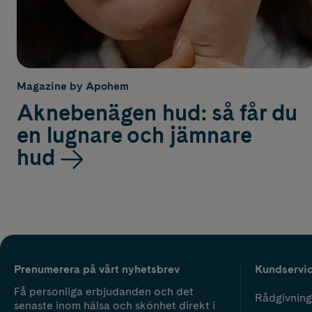
Magazine by Apohem
Aknebenägen hud: så får du
en lugnare och jämnare
hud
Prenumerera på vårt nyhetsbrev
Kundservi
Få personliga erbjudanden och det
Rådgivning
senaste inom hälsa och skönhet direkt i