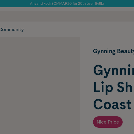
Använd kod: SOMMAR20 för 20% över 649kr
Årets Butik 2025 inom Skönhet
 frakt
✓ Rådgivning från farmaceuter & hudterapeuter
✓ Poäng på alla
Community
Gynning Beaut
Gynni
Lip Sh
Coast
Nice Price