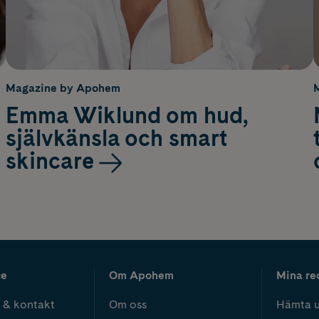
Magazine by Apohem
Emma Wiklund om hud,
självkänsla och smart
skincare
ce
Om Apohem
Mina re
 & kontakt
Om oss
Hämta u