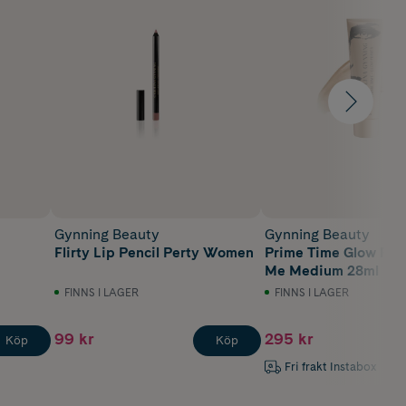
Gynning Beauty
Gynning Beauty
Flirty Lip Pencil Perty Women
Prime Time Glow Pri
Me Medium 28ml
FINNS I LAGER
FINNS I LAGER
99 kr
295 kr
Köp
Köp
Fri frakt Instabox