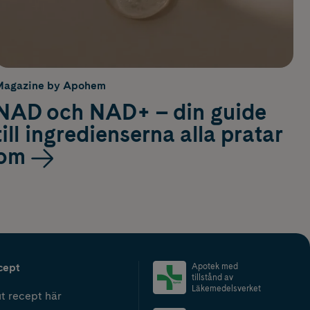
Magazine by Apohem
NAD och NAD+ – din guide
till ingredienserna alla pratar
om
cept
Apotek med
tillstånd av
Läkemedelsverket
t recept här