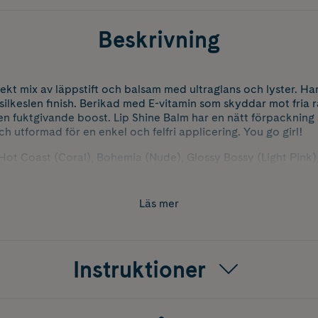
Beskrivning
ekt mix av läppstift och balsam med ultraglans och lyster. Har
silkeslen finish. Berikad med E-vitamin som skyddar mot fria 
n fuktgivande boost. Lip Shine Balm har en nätt förpackning
och utformad för en enkel och felfri applicering. You go girl!
 Hot Coast (Coral), Bohemia (Nude), Glossy Bossy (Light Pink
Läs mer
Instruktioner