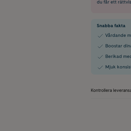
du får ett rättvi
Snabba fakta
Vårdande mi
Boostar dina
Berikad med
Mjuk konsist