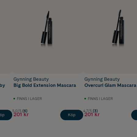
Gynning Beauty
Gynning Beauty
 by
Big Bold Extension Mascara
Overcurl Glam Mascara
FINNS I LAGER
FINNS I LAGER
5.0/5
(6)
4.7/5
(3)
201 kr
201 kr
öp
Köp