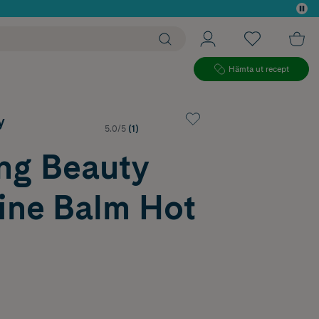
 köp*
Hämta ut recept
y
5.0/5
(1)
ng Beauty
ine Balm Hot