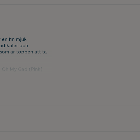
 en fin mjuk
radikaler och
 som är toppen att ta
), Oh My Gad (Pink)