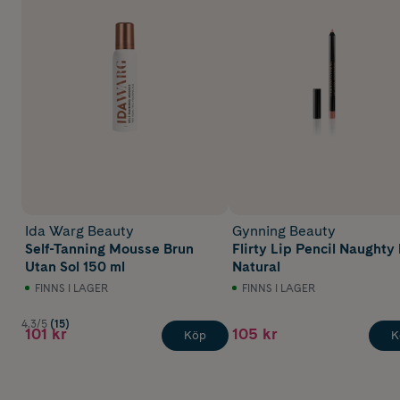
Ida Warg Beauty
Gynning Beauty
Self-Tanning Mousse Brun
Flirty Lip Pencil Naughty
Utan Sol 150 ml
Natural
FINNS I LAGER
FINNS I LAGER
4.3/5
(15)
101 kr
105 kr
Köp
K