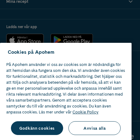
Mina recept
Ladda ner vår app
Cookies på Apohem
På Apohem använder vi oss av cookies som är nödvändiga för
Apotek med tillstånd
att hemsidan ska fungera som den ska. Vi använder även cookies
av Läkemedelsverket
för funktionalitet, statistik och marknadsföring. Det hjälper oss
att följa och analysera beteenden på vår hemsida, så att vi kan
ge en mer personaliserad upplevelse och anpassa innehåll samt
rikta relevant marknadsföring. Vi delar även informationen med
våra samarbetspartners. Genom att acceptera cookies
samtycker du till vår användning av cookies. Du kan även
2024
anpassa cookies. Läs mer under vår
Cookie Policy
Godkänn cookies
Avvisa alla