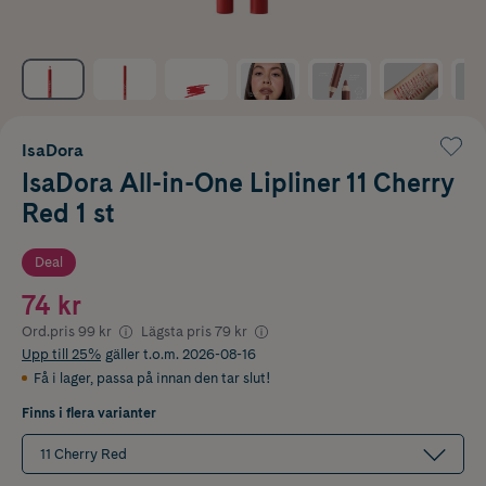
IsaDora
IsaDora All-in-One Lipliner 11 Cherry
Red 1 st
Deal
74 kr
Ord.pris
99 kr
Lägsta pris
79 kr
Upp till 25%
gäller t.o.m. 2026-08-16
Få i lager
,
passa på innan den tar slut!
Finns i flera varianter
11 Cherry Red