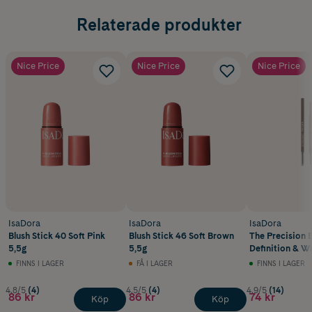
Relaterade produkter
Nice Price
Nice Price
Nice Price
IsaDora
IsaDora
IsaDora
Blush Stick 40 Soft Pink
Blush Stick 46 Soft Brown
The Precision 
5,5g
5,5g
Definition & W
Dark Brown
FINNS I LAGER
FÅ I LAGER
FINNS I LAGER
4.8/5
(4)
4.5/5
(4)
4.9/5
(14)
86 kr
86 kr
74 kr
Köp
Köp