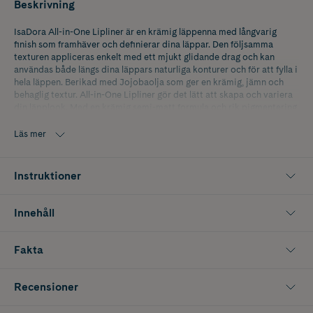
Beskrivning
IsaDora All-in-One Lipliner är en krämig läppenna med långvarig
finish som framhäver och definierar dina läppar. Den följsamma
texturen appliceras enkelt med ett mjukt glidande drag och kan
användas både längs dina läppars naturliga konturer och för att fylla i
hela läppen. Berikad med Jojobaolja som ger en krämig, jämn och
behaglig textur. All-in-One Lipliner gör det lätt att skapa och variera
din läpplook. Med en krämig semi-matt formula och rik pigmentering
passar pennan lika bra för att definiera läpparnas konturer som över
hela läppen för att skapa ett långvarigt, uttrycksfullt resultat. Pennan
Läs mer
är mjuk, lättapplicerad och behaglig att bära.
Tips! Bär läppennan under ditt favoritläppstift för extra lång
Instruktioner
hållbarhet.
Innehåll
Fakta
Recensioner