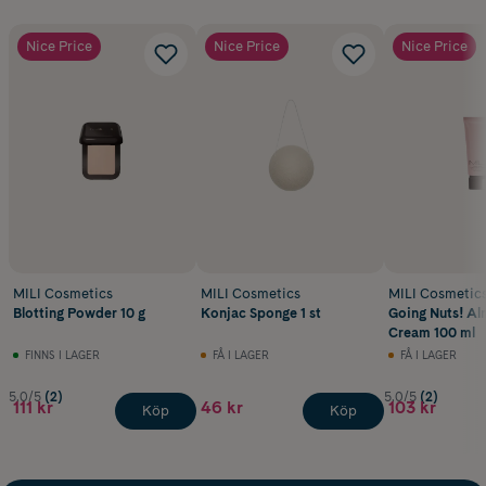
Nice Price
Nice Price
Nice Price
MILI Cosmetics
MILI Cosmetics
MILI Cosmetic
Blotting Powder 10 g
Konjac Sponge 1 st
Going Nuts! A
Cream 100 ml
FINNS I LAGER
FÅ I LAGER
FÅ I LAGER
5.0/5
(2)
5.0/5
(2)
111 kr
46 kr
103 kr
Köp
Köp