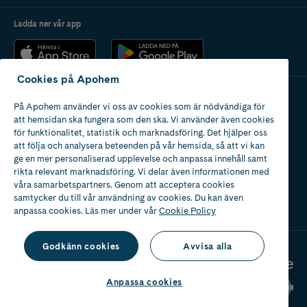
Ladda ner vår app
Cookies på Apohem
På Apohem använder vi oss av cookies som är nödvändiga för
Apotek med tillstånd
att hemsidan ska fungera som den ska. Vi använder även cookies
av Läkemedelsverket
för funktionalitet, statistik och marknadsföring. Det hjälper oss
att följa och analysera beteenden på vår hemsida, så att vi kan
ge en mer personaliserad upplevelse och anpassa innehåll samt
rikta relevant marknadsföring. Vi delar även informationen med
våra samarbetspartners. Genom att acceptera cookies
samtycker du till vår användning av cookies. Du kan även
2024
anpassa cookies. Läs mer under vår
Cookie Policy
Godkänn cookies
Avvisa alla
Anpassa cookies