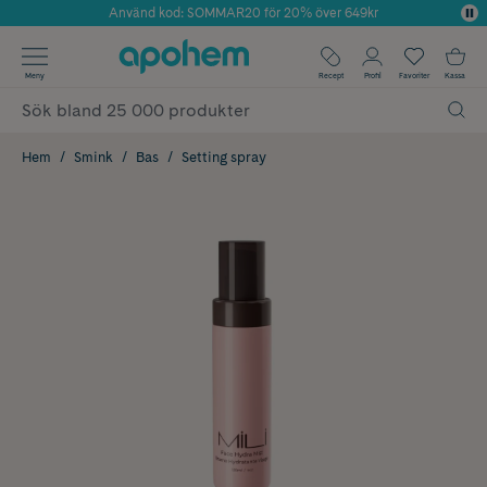
Använd kod: SOMMAR20 för 20% över 649kr
Årets Butik 2025 inom Skönhet
✓ Fri frakt
Meny
Recept
Profil
Favoriter
Kassa
✓ Rådgivning från farmaceuter & hudterapeuter
✓ Poäng på alla köp*
Hem
Smink
Bas
Setting spray