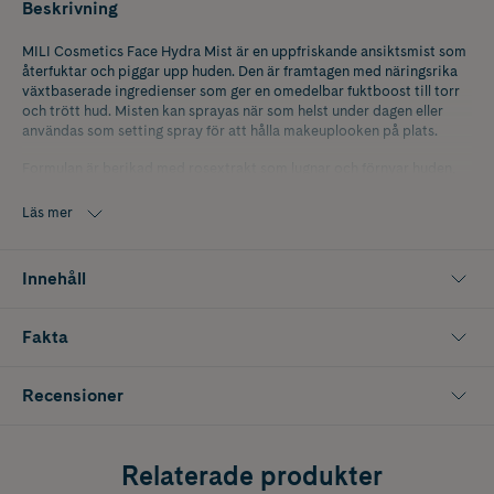
Beskrivning
MILI Cosmetics Face Hydra Mist är en uppfriskande ansiktsmist som
återfuktar och piggar upp huden. Den är framtagen med näringsrika
växtbaserade ingredienser som ger en omedelbar fuktboost till torr
och trött hud. Misten kan sprayas när som helst under dagen eller
användas som setting spray för att hålla makeuplooken på plats.
Formulan är berikad med ros­extrakt som lugnar och förnyar huden,
aloe vera-extrakt som återfuktar, druvkärneextrakt som ger energi
samt natriumhyaluronat som hjälper till att bevara fukt och reducera
Läs mer
fina linjer. Vitamin E skyddar samtidigt huden mot fria radikaler och
stärker hudens naturliga barriär.
Innehåll
Förpackningen innehåller 120 ml.
Fakta
Recensioner
Relaterade produkter