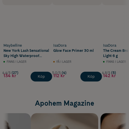
Maybelline
IsaDora
IsaDora
New York Lash Sensational
Glow Face Primer 30 ml
The Cream Bro
Sky High Waterproof
Light 6 g
Mascara Very Black
FINNS I LAGER
FÅ I LAGER
FINNS I LAGER
4.4/5
(27)
5.0/5
(4)
4.8/5
(5)
134 kr
112 kr
142 kr
Köp
Köp
Apohem Magazine