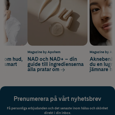
m
Magazine by Apohem
Magazine by A
d om hud,
NAD och NAD+ – din
Aknebenäge
ch smart
guide till ingredienserna
du en lugn
alla pratar om
jämnare h
Prenumerera på vårt nyhetsbrev
Få personliga erbjudanden och det senaste inom hälsa och skönhet
direkt i din inbox.