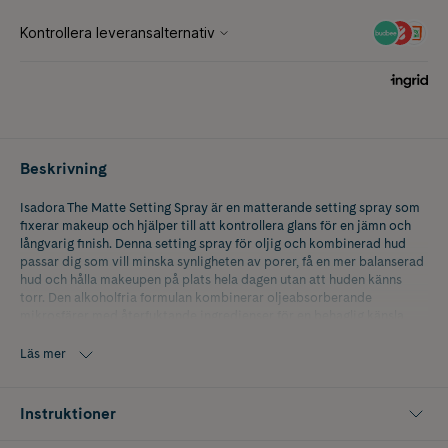
Beskrivning
Isadora The Matte Setting Spray är en matterande setting spray som
fixerar makeup och hjälper till att kontrollera glans för en jämn och
långvarig finish. Denna setting spray för oljig och kombinerad hud
passar dig som vill minska synligheten av porer, få en mer balanserad
hud och hålla makeupen på plats hela dagen utan att huden känns
torr. Den alkoholfria formulan kombinerar oljeabsorberande
mikrosfärer med återfuktande ingredienser för en behaglig känsla
och en naturligt matt look med soft focus effekt. Niacinamid bidrar
till en jämnare hudton och förbättrad hudstruktur, medan bakuchiol
Läs mer
och trollhassel hjälper till att ge huden en slätare och mer balanserad
känsla. Sprayen fungerar både som primer spray, fixing spray och
uppfräschande mist och kan användas både före och efter makeup.
Instruktioner
Produkten är parfymfri, cruelty free och vegan-friendly.