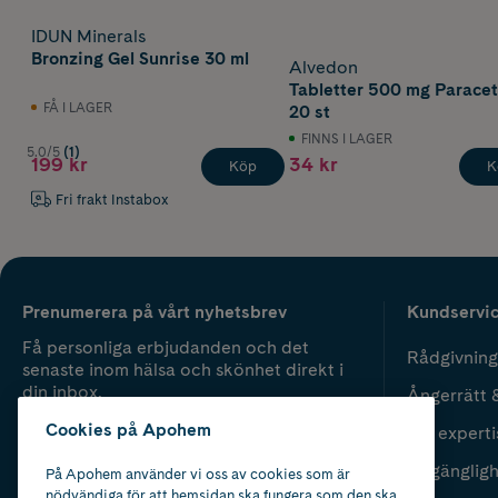
IDUN Minerals
Bronzing Gel Sunrise 30 ml
Alvedon
Tabletter 500 mg Parace
FÅ I LAGER
20 st
FINNS I LAGER
5.0/5
(1)
199 kr
34 kr
Köp
K
Fri frakt Instabox
Prenumerera på vårt nyhetsbrev
Kundservi
Få personliga erbjudanden och det
Rådgivning
senaste inom hälsa och skönhet direkt i
din inbox.
Ångerrätt 
Cookies på Apohem
Vår experti
Fyll i mailadress
Skicka
Tillgänglig
På Apohem använder vi oss av cookies som är
nödvändiga för att hemsidan ska fungera som den ska.