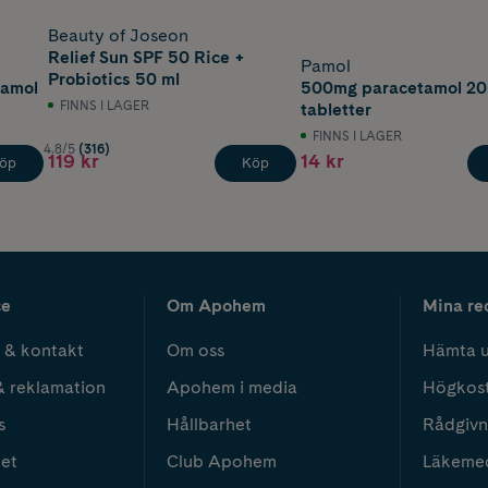
Beauty of Joseon
Relief Sun SPF 50 Rice +
Pamol
Probiotics 50 ml
tamol
500mg paracetamol 20
FINNS I LAGER
tabletter
FINNS I LAGER
4.8/5
(316)
119 kr
14 kr
öp
Köp
ce
Om Apohem
Mina re
 & kontakt
Om oss
Hämta u
& reklamation
Apohem i media
Högkos
s
Hållbarhet
Rådgivn
het
Club Apohem
Läkeme