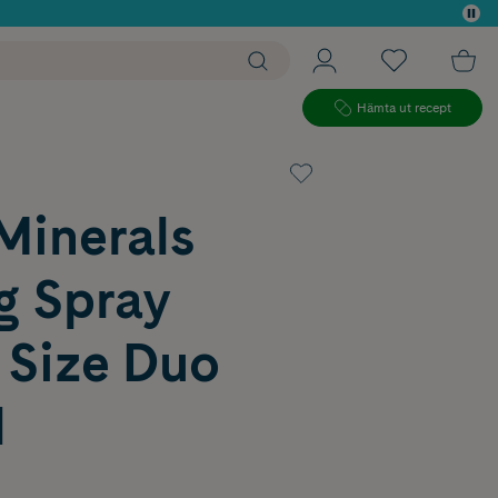
 köp*
Hämta ut recept
Minerals
g Spray
 Size Duo
l