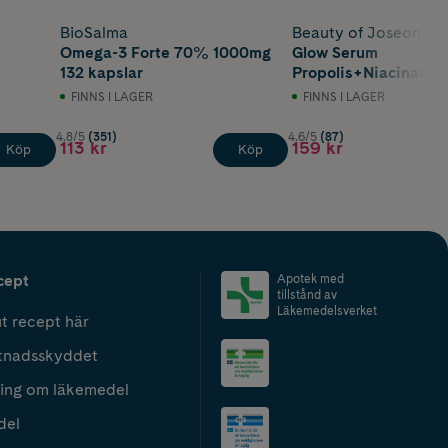
BioSalma
Beauty of Joseon
Omega-3 Forte 70% 1000mg
Glow Serum
132 kapslar
Propolis+Niacinamid
FINNS I LAGER
FINNS I LAGER
4.8/5
(351)
4.6/5
(87)
113 kr
159 kr
Köp
Köp
cept
Apotek med
tillstånd av
Läkemedelsverket
t recept här
tnadsskyddet
ing om läkemedel
del