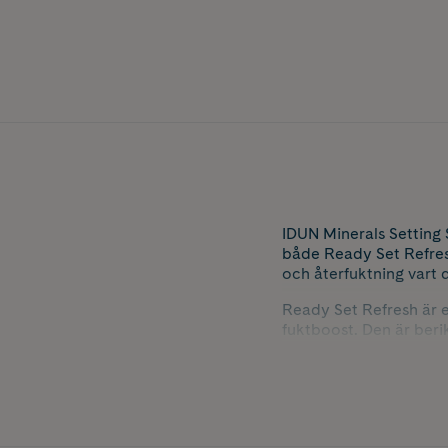
IDUN Minerals Setting 
både Ready Set Refres
och återfuktning vart 
Ready Set Refresh är e
fuktboost. Den är ber
förbättrar hudens elast
Ready Set Fix är en ult
Den lätta formulan smä
kännas klibbig.