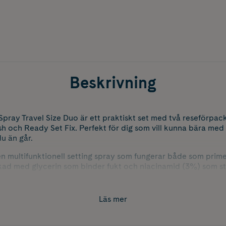
Beskrivning
Spray Travel Size Duo är ett praktiskt set med två reseförpac
h och Ready Set Fix. Perfekt för dig som vill kunna bära med
du än går.
n multifunktionell setting spray som fungerar både som prime
ikad med glycerin som binder fukt och niacinamid (3%) som st
icitet och ger en fräsch glow.
ra-fixerande setting spray som ser till att din makeup håller 
Läs mer
lter samman din makeup med huden för en jämn finish och natu