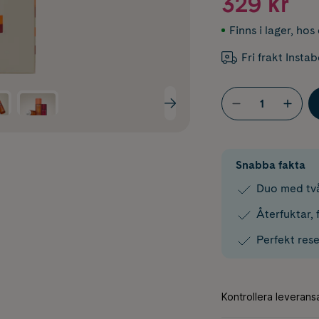
329 kr
Finns i lager
,
hos 
Fri frakt Insta
Snabba fakta
Duo med två
Återfuktar,
Perfekt res