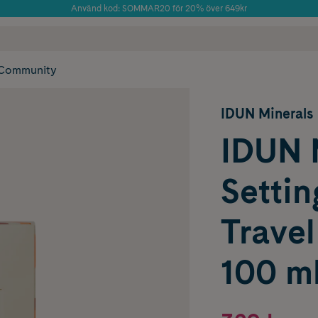
Använd kod: SOMMAR20 för 20% över 649kr
Årets Butik 2025 inom Skönhet
 frakt
✓ Rådgivning från farmaceuter & hudterapeuter
✓ Poäng på alla
Community
IDUN Minerals
IDUN 
Settin
Travel
100 m