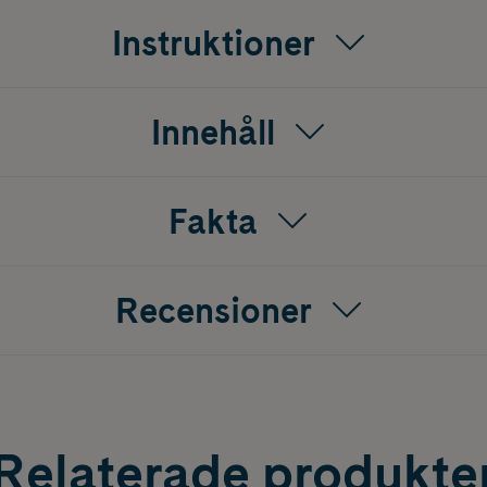
att ha med i väskan för att fräscha upp, återfukta och förläng
Instruktioner
 under dagen.
Innehåll
Fakta
Recensioner
Relaterade produkte