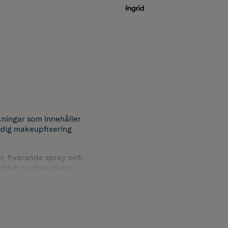
kningar som innehåller
 dig makeupfixering
r, fixerande spray och
ärker hudbarriären,
hela dagen och kvällen.
rlig lyster, utan att