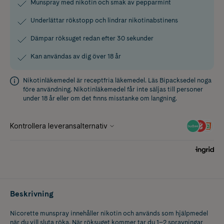
Munspray med nikotin och smak av pepparmint
Underlättar rökstopp och lindrar nikotinabstinens
Dämpar röksuget redan efter 30 sekunder
Kan användas av dig över 18 år
Nikotinläkemedel är receptfria läkemedel. Läs
Bipacksedel
noga
före användning. Nikotinläkemedel får inte säljas till personer
under 18 år eller om det finns misstanke om langning.
Beskrivning
Nicorette munspray innehåller nikotin och används som hjälpmedel
när du vill sluta röka. När röksuget kommer tar du 1–2 sprayningar