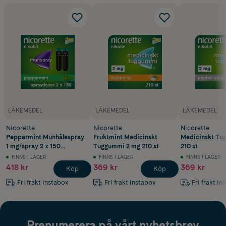
LÄKEMEDEL
LÄKEMEDEL
LÄKEMEDEL
Nicorette
Nicorette
Nicorette
Pepparmint Munhålespray
Fruktmint Medicinskt
Medicinskt Tu
1 mg/spray 2 x 150
Tuggummi 2 mg 210 st
210 st
spraydoser
FINNS I LAGER
FINNS I LAGER
FINNS I LAGER
418 kr
369 kr
369 kr
Köp
Köp
Fri frakt Instabox
Fri frakt Instabox
Fri frakt In
Prenumerera på vårt nyhetsbrev