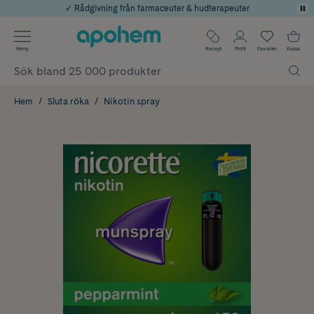
✓ Rådgivning från farmaceuter & hudterapeuter
Använd kod: SOMMAR20 för 20% över 649kr
Årets Butik 2025 inom Skönhet
✓ Fri frakt
Meny
Recept
Profil
Favoriter
Kassa
✓ Poäng på alla köp*
Hem
Sluta röka
Nikotin spray