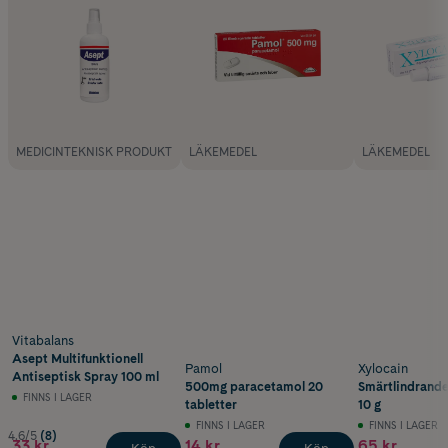
MEDICINTEKNISK PRODUKT
LÄKEMEDEL
LÄKEMEDEL
Vitabalans
Asept Multifunktionell
Pamol
Xylocain
Antiseptisk Spray 100 ml
500mg paracetamol 20
Smärtlindrand
FINNS I LAGER
tabletter
10 g
FINNS I LAGER
FINNS I LAGER
4.6/5
(8)
33 kr
14 kr
65 kr