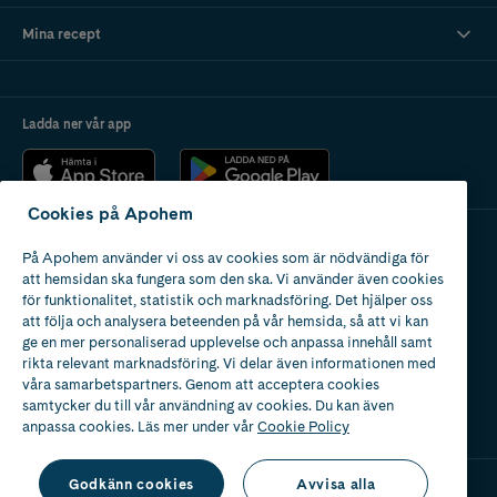
Mina recept
Ladda ner vår app
Cookies på Apohem
På Apohem använder vi oss av cookies som är nödvändiga för
Apotek med tillstånd
att hemsidan ska fungera som den ska. Vi använder även cookies
av Läkemedelsverket
för funktionalitet, statistik och marknadsföring. Det hjälper oss
att följa och analysera beteenden på vår hemsida, så att vi kan
ge en mer personaliserad upplevelse och anpassa innehåll samt
rikta relevant marknadsföring. Vi delar även informationen med
våra samarbetspartners. Genom att acceptera cookies
samtycker du till vår användning av cookies. Du kan även
2024
anpassa cookies. Läs mer under vår
Cookie Policy
Godkänn cookies
Avvisa alla