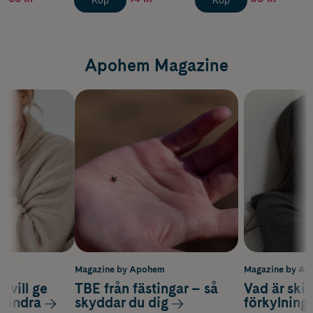
Köp
Köp
Apohem Magazine
m
Magazine by Apohem
Magazine by A
 vill ge
TBE från fästingar – så
Vad är ski
 lindra
skyddar du dig
förkylning