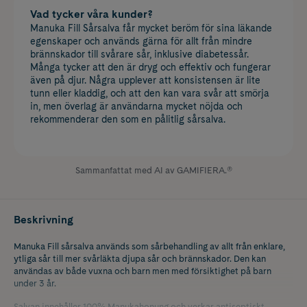
Vad tycker våra kunder?
Manuka Fill Sårsalva får mycket beröm för sina läkande
egenskaper och används gärna för allt från mindre
brännskador till svårare sår, inklusive diabetessår.
Många tycker att den är dryg och effektiv och fungerar
även på djur. Några upplever att konsistensen är lite
tunn eller kladdig, och att den kan vara svår att smörja
in, men överlag är användarna mycket nöjda och
rekommenderar den som en pålitlig sårsalva.
Sammanfattat med AI av GAMIFIERA.®
Beskrivning
Manuka Fill sårsalva används som sårbehandling av allt från enklare,
ytliga sår till mer svårläkta djupa sår och brännskador. Den kan
användas av både vuxna och barn men med försiktighet på barn
under 3 år.
Salvan innehåller 100% Manukahonung och verkar antiseptiskt,