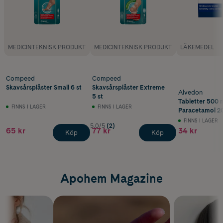
MEDICINTEKNISK PRODUKT
MEDICINTEKNISK PRODUKT
LÄKEMEDEL
Compeed
Compeed
Skavsårsplåster Small 6 st
Skavsårsplåster Extreme
Alvedon
5 st
Tabletter 500 
FINNS I LAGER
FINNS I LAGER
Paracetamol 20
FINNS I LAGER
5.0/5
(2)
65 kr
77 kr
34 kr
Köp
Köp
Apohem Magazine