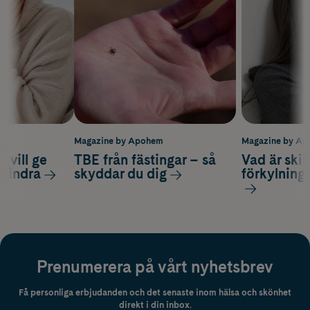
m
Magazine by Apohem
Magazine by A
 vill ge
TBE från fästingar – så
Vad är ski
 lindra
skyddar du dig
förkylning
Prenumerera på vårt nyhetsbrev
Få personliga erbjudanden och det senaste inom hälsa och skönhet
direkt i din inbox.