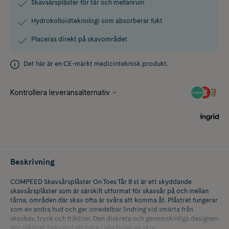
Skavsårsplåster för tår och mellanrum
Hydrokolloidteknologi som absorberar fukt
Placeras direkt på skavområdet
Det här är en CE-märkt medicinteknisk produkt.
Beskrivning
COMPEED Skavsårsplåster On Toes Tår 8 st är ett skyddande
skavsårsplåster som är särskilt utformat för skavsår på och mellan
tårna, områden där skav ofta är svåra att komma åt. Plåstret fungerar
som en andra hud och ger omedelbar lindring vid smärta från
skoskav, tryck och friktion. Den diskreta och genomskinliga designen
gör plåstret bekvämt att bära i alla typer av skor.