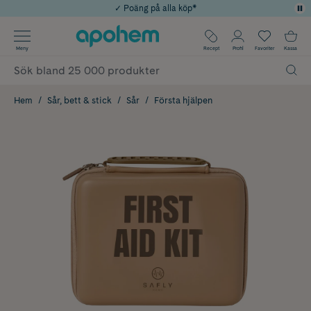
✓ Poäng på alla köp*
✓ Rådgivning från farmaceuter & hudterapeuter
Använd kod: SOMMAR20 för 20% över 649kr
Årets Butik 2025 inom Skönhet
✓ Fri frakt
Meny
Recept
Profil
Favoriter
Kassa
Hem
Sår, bett & stick
Sår
Första hjälpen