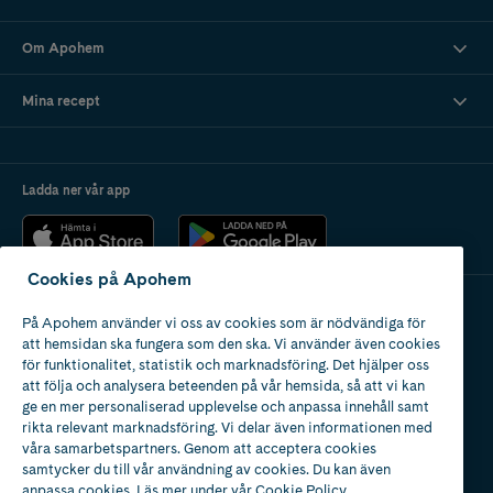
Om Apohem
Mina recept
Ladda ner vår app
Cookies på Apohem
På Apohem använder vi oss av cookies som är nödvändiga för
Apotek med tillstånd
att hemsidan ska fungera som den ska. Vi använder även cookies
av Läkemedelsverket
för funktionalitet, statistik och marknadsföring. Det hjälper oss
att följa och analysera beteenden på vår hemsida, så att vi kan
ge en mer personaliserad upplevelse och anpassa innehåll samt
rikta relevant marknadsföring. Vi delar även informationen med
våra samarbetspartners. Genom att acceptera cookies
samtycker du till vår användning av cookies. Du kan även
2024
anpassa cookies. Läs mer under vår
Cookie Policy