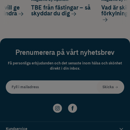
 vill ge
TBE från fästingar – så
Vad är ski
 lindra
skyddar du dig
förkylning
Prenumerera på vårt nyhetsbrev
Få personliga erbjudanden och det senaste inom hälsa och skönhet
direkt i din inbox.
Fyll i mailadress
Skicka
Kundservice