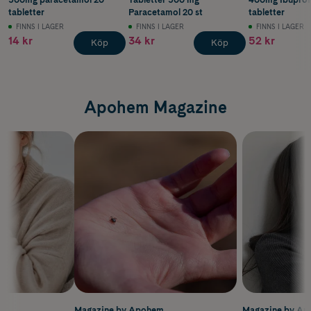
tabletter
Paracetamol 20 st
tabletter
FINNS I LAGER
FINNS I LAGER
FINNS I LAGER
14 kr
34 kr
52 kr
Köp
Köp
Apohem Magazine
m
Magazine by Apohem
Magazine by A