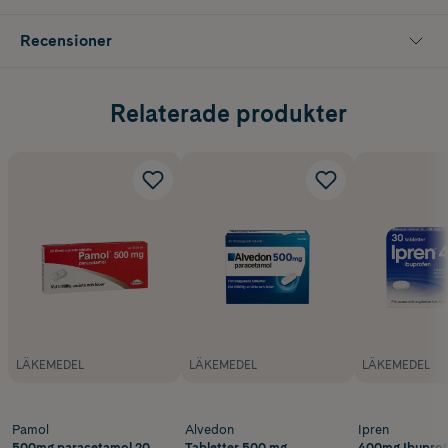
Sax (9 cm) och metallpincett (9 cm)
Recensioner
Papperstejp 1,25 mm x 4,5 m (2 st)
Bomullsservetter (10 st)
Relaterade produkter
Bränngel 3,5 g (5 st)
Gasbinda: 5x5 cm (5 st), 7,5x7,5 cm (3 st)
Förvaringspåsar och EVA-väska i mediumstorlek
LÄKEMEDEL
LÄKEMEDEL
LÄKEMEDEL
Pamol
Alvedon
Ipren
500mg paracetamol 20
Tabletter 500 mg
400mg Ibuprof