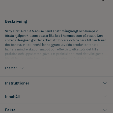
Beskrivning
Safly First Aid Kit Medium Sand är ett mångsidigt och kompakt
första hjälpen-kit som passar lika bra i hemmet som på resan. Den
stilrena designen gör det enkelt att förvara och ha nära till hands när
det behövs. Kitet innehåller noggrant utvalda produkter för att
hantera mindre skador snabbt och effektivt, vilket gör det till en
praktisk och uppskattad gåva. Ett praktiskt kit med det viktigaste
för att hantera mindre olyckor och skador, perfekt för både hem och
resa.
Läs mer
Kitet innehåller:
PBT-bandage: 5x450 cm (4 st), 7,5x450 cm (2 st), 10x450 cm (2 st)
Instruktioner
Antiseptiska våtservetter (10 st)
Innehåll
Triangulärt bandage (1 st)
Plåster: tygplåster (20 st), tecknade plåster (20 st), blå detekterbara
Fakta
plåster (20 st)