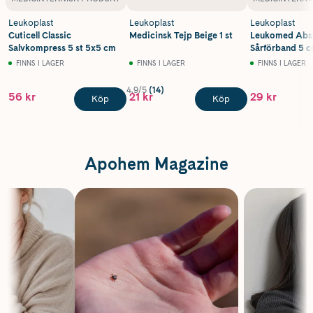
Leukoplast
Leukoplast
Leukoplast
Cuticell Classic
Medicinsk Tejp Beige 1 st
Leukomed Abs
Salvkompress 5 st 5x5 cm
Sårförband 5 c
5 st
FINNS I LAGER
FINNS I LAGER
FINNS I LAGER
4.9/5
(14)
56 kr
21 kr
29 kr
Köp
Köp
Apohem Magazine