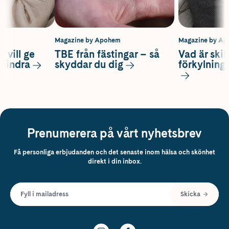
m
Magazine by Apohem
Magazine by A
 vill ge
TBE från fästingar – så
Vad är ski
 lindra
skyddar du dig
förkylning
Prenumerera på vårt nyhetsbrev
Få personliga erbjudanden och det senaste inom hälsa och skönhet
direkt i din inbox.
Fyll i mailadress
Skicka