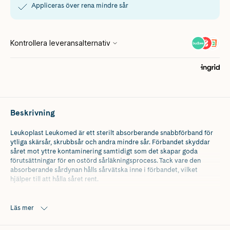
Appliceras över rena mindre sår
Beskrivning
Leukoplast Leukomed är ett sterilt absorberande snabbförband för
ytliga skärsår, skrubbsår och andra mindre sår. Förbandet skyddar
såret mot yttre kontaminering samtidigt som det skapar goda
förutsättningar för en ostörd sårläkningsprocess. Tack vare den
absorberande sårdynan hålls sårvätska inne i förbandet, vilket
hjälper till att hålla såret rent.
Det mjuka och följsamma materialet har mycket god
andningsförmåga, vilket bidrar till att minska risken för
Läs mer
hudmaceration. Den hudvänliga akrylathäftan ger säker vidhäftning
och hög komfort utan att lämna rester efter borttagning. Den