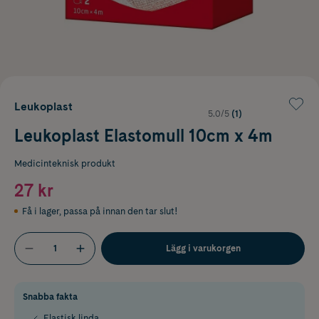
Leukoplast
5.0/5
(1)
Leukoplast Elastomull 10cm x 4m
Medicinteknisk produkt
27 kr
Få i lager
,
passa på innan den tar slut!
Lägg i varukorgen
Snabba fakta
Elastisk linda