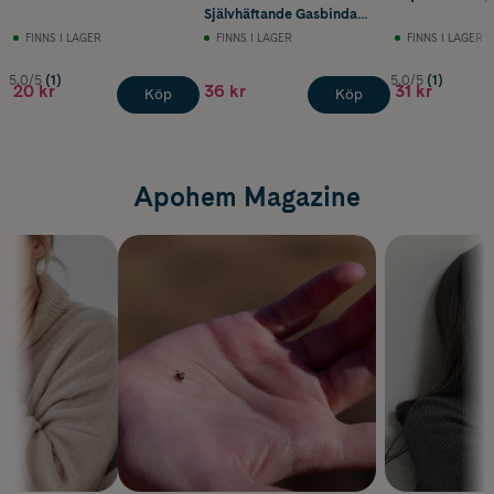
Självhäftande Gasbinda
10cm x 4m
FINNS I LAGER
FINNS I LAGER
FINNS I LAGER
5.0/5
(1)
5.0/5
(1)
20 kr
36 kr
31 kr
Köp
Köp
Apohem Magazine