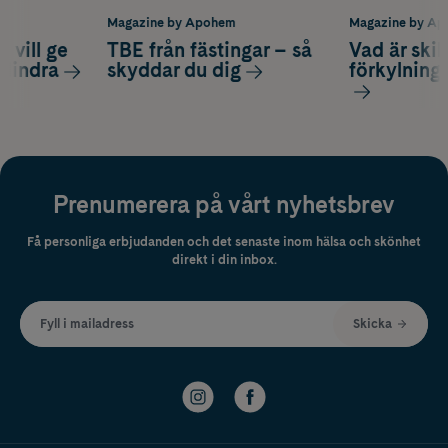
m
Magazine by Apohem
Magazine by A
 vill ge
TBE från fästingar – så
Vad är ski
 lindra
skyddar du dig
förkylning
Prenumerera på vårt nyhetsbrev
Få personliga erbjudanden och det senaste inom hälsa och skönhet
direkt i din inbox.
Fyll i mailadress
Skicka