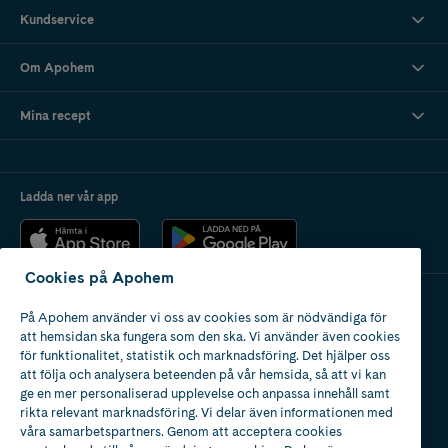
Kundservice
Om Apohem
Mina recept
Ladda ner vår app
Cookies på Apohem
På Apohem använder vi oss av cookies som är nödvändiga för
Apotek med tillstånd
att hemsidan ska fungera som den ska. Vi använder även cookies
av Läkemedelsverket
för funktionalitet, statistik och marknadsföring. Det hjälper oss
att följa och analysera beteenden på vår hemsida, så att vi kan
ge en mer personaliserad upplevelse och anpassa innehåll samt
rikta relevant marknadsföring. Vi delar även informationen med
våra samarbetspartners. Genom att acceptera cookies
2024