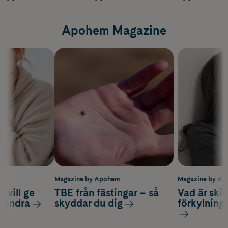
Apohem Magazine
m
Magazine by Apohem
Magazine by A
 vill ge
TBE från fästingar – så
Vad är ski
 lindra
skyddar du dig
förkylning