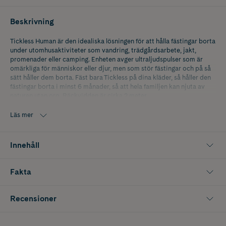
Beskrivning
Tickless Human är den idealiska lösningen för att hålla fästingar borta
under utomhusaktiviteter som vandring, trädgårdsarbete, jakt,
promenader eller camping. Enheten avger ultraljudspulser som är
omärkliga för människor eller djur, men som stör fästingar och på så
sätt håller dem borta. Fäst bara Tickless på dina kläder, så håller den
fästingar borta i minst 6 månader, så att hela familjen kan njuta av
naturen utan oro. Räckvidden är cirka 2 meter.
Fästingskyddet Human är en förebyggande lösning, fri från kemikalier
Läs mer
och dofter. Säker att använda för alla och ger minst 6 månaders
skydd.
Innehåll
Fakta
Recensioner