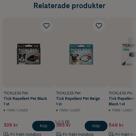
Relaterade produkter
TICKLESS Pet
TICKLESS Pet
TICKLESS Pet
Tick Repellent Pet Black
Tick Repellent Pet Beige
Tick Repellent 
1 st
1 st
Black 1 st
FINNS I LAGER
FINNS I LAGER
FINNS I LAGER
5.0/5
(1)
329 kr
395 kr
549 kr
Köp
Köp
Fri frakt Instabox
Fri frakt Instabox
Fri frakt In