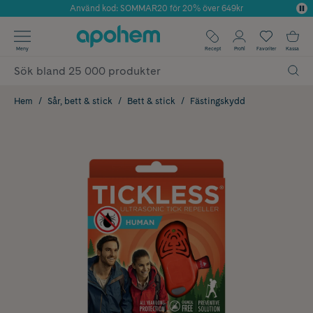
Använd kod: SOMMAR20 för 20% över 649kr
Årets Butik 2025 inom Skönhet
✓ Fri frakt
Meny
Recept
Profil
Favoriter
Kassa
✓ Rådgivning från farmaceuter & hudterapeuter
✓ Poäng på alla köp*
Hem
Sår, bett & stick
Bett & stick
Fästingskydd