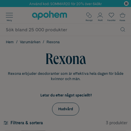
Använd kod: SOMMAR20 för 20% över 649kr
Årets Butik 2025 inom Skönhet
✓ Fri frakt
Meny
Recept
Profil
Favoriter
Kassa
✓ Rådgivning från farmaceuter & hudterapeuter
✓ Poäng på alla köp*
Hem
Varumärken
Rexona
Rexona
Rexona erbjuder deodoranter som är effektiva hela dagen för både
kvinnor och män.
Letar du efter något speciellt?
Hudvård
3 produkter
Filtrera & sortera