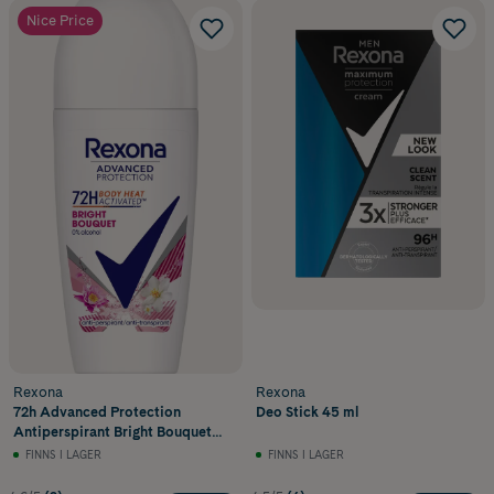
Nice Price
Rexona
Rexona
72h Advanced Protection
Deo Stick 45 ml
Antiperspirant Bright Bouquet
Deo Roll-on 50 ml
FINNS I LAGER
FINNS I LAGER