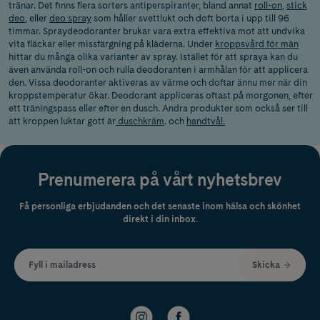
tränar. Det finns flera sorters antiperspiranter, bland annat
roll-on
,
stick
deo
, eller
deo spray
som håller svettlukt och doft borta i upp till 96
timmar. Spraydeodoranter brukar vara extra effektiva mot att undvika
vita fläckar eller missfärgning på kläderna. Under
kroppsvård för män
hittar du många olika varianter av spray. Istället för att spraya kan du
även använda roll-on och rulla deodoranten i armhålan för att applicera
den. Vissa deodoranter aktiveras av värme och doftar ännu mer när din
kroppstemperatur ökar. Deodorant appliceras oftast på morgonen, efter
ett träningspass eller efter en dusch. Andra produkter som också ser till
att kroppen luktar gott är
duschkräm
. och
handtvål.
Prenumerera på vårt nyhetsbrev
Få personliga erbjudanden och det senaste inom hälsa och skönhet
direkt i din inbox.
Fyll i mailadress
Skicka