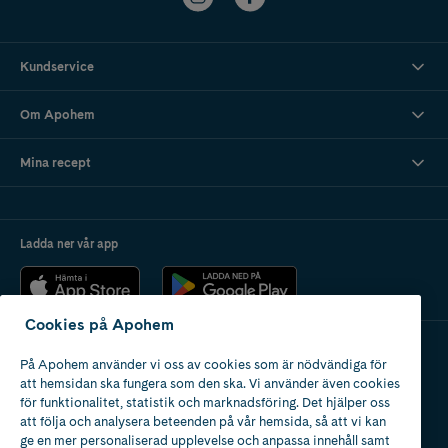
Kundservice
Om Apohem
Mina recept
Ladda ner vår app
Cookies på Apohem
På Apohem använder vi oss av cookies som är nödvändiga för
Apotek med tillstånd
att hemsidan ska fungera som den ska. Vi använder även cookies
av Läkemedelsverket
för funktionalitet, statistik och marknadsföring. Det hjälper oss
att följa och analysera beteenden på vår hemsida, så att vi kan
ge en mer personaliserad upplevelse och anpassa innehåll samt