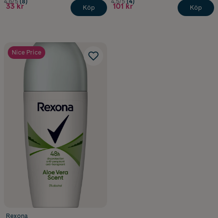
4.6/5
(8)
4.5/5
(4)
33 kr
101 kr
Köp
Köp
Nice Price
Rexona