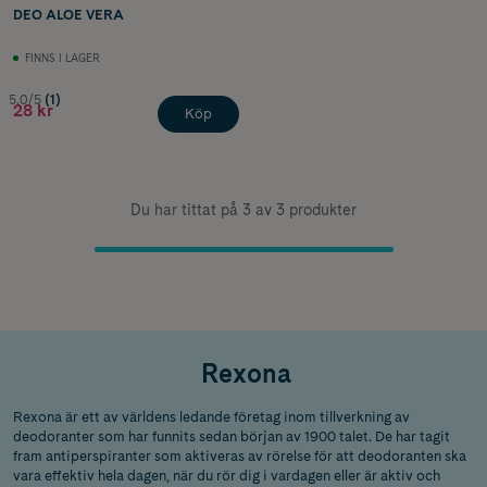
DEO ALOE VERA
FINNS I LAGER
5.0/5
(1)
28 kr
Köp
Du har tittat på 3 av 3 produkter
Rexona
Rexona är ett av världens ledande företag inom tillverkning av
deodoranter som har funnits sedan början av 1900 talet. De har tagit
fram antiperspiranter som aktiveras av rörelse för att deodoranten ska
vara effektiv hela dagen, när du rör dig i vardagen eller är aktiv och