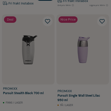
Fri frakt Instabox
Fri frakt Instabox
Ord.pris
199 kr
Lägsta pris
169 kr
Deal
Nice Price
PROMiXX
PROMiXX
Pursuit Stealth Black 700 ml
Pursuit Single Wall Steel Lilac
950 ml
FINNS I LAGER
FÅ I LAGER