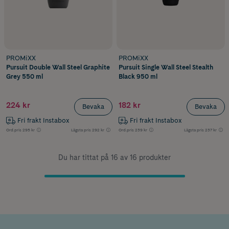
PROMiXX
PROMiXX
Pursuit Double Wall Steel Graphite
Pursuit Single Wall Steel Stealth
Grey 550 ml
Black 950 ml
224 kr
182 kr
Bevaka
Bevaka
Fri frakt Instabox
Fri frakt Instabox
Ord.pris
295 kr
Lägsta pris
292 kr
Ord.pris
239 kr
Lägsta pris
237 kr
Du har tittat på 16 av 16 produkter