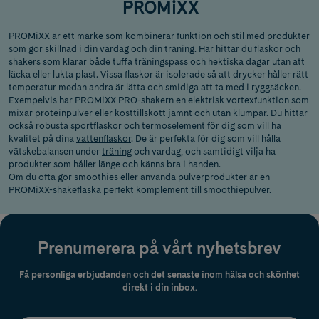
PROMiXX
PROMiXX är ett märke som kombinerar funktion och stil med produkter
som gör skillnad i din vardag och din träning. Här hittar du
flaskor och
shaker
s som klarar både tuffa
träningspass
och hektiska dagar utan att
läcka eller lukta plast. Vissa flaskor är isolerade så att drycker håller rätt
temperatur medan andra är lätta och smidiga att ta med i ryggsäcken.
Exempelvis har PROMiXX PRO-shakern en elektrisk vortexfunktion som
mixar
proteinpulver
eller
kosttillskott
jämnt och utan klumpar. Du hittar
också robusta
sportflaskor
och
termoselement
för dig som vill ha
kvalitet på dina
vattenflaskor
. De är perfekta för dig som vill hålla
vätskebalansen under
träning
och vardag, och samtidigt vilja ha
produkter som håller länge och känns bra i handen.
Om du ofta gör smoothies eller använda pulverprodukter är en
PROMiXX-shakeflaska perfekt komplement till
smoothiepulver
.
Prenumerera på vårt nyhetsbrev
Få personliga erbjudanden och det senaste inom hälsa och skönhet
direkt i din inbox.