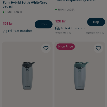
Pursuit Graphite Grey 700 ml
Form Hybrid Bottle White/Grey
760 ml
FINNS I LAGER
FINNS I LAGER
128 kr
Köp
151 kr
Köp
Fri frakt Instabox
Fri frakt Instabox
Ord.pris
169 kr
Lägsta pris
144 kr
Nice Price