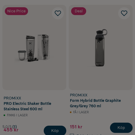
Nice Price
Deal
PROMiXX
PROMiXX
Form Hybrid Bottle Graphite
PRO Electric Shaker Bottle
Grey/Grey 760 ml
Stainless Steel 600 ml
FÅ I LAGER
FINNS I LAGER
151 kr
5.0/5
(1)
Köp
455 kr
Köp