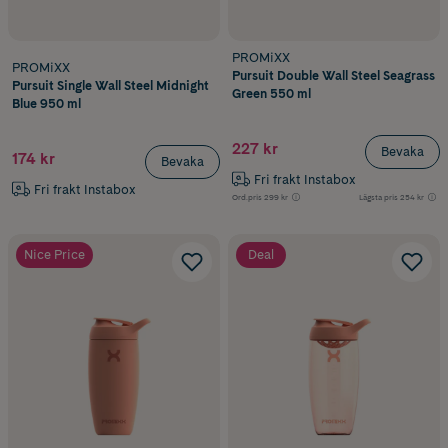
PROMiXX
PROMiXX
Pursuit Double Wall Steel Seagrass
Pursuit Single Wall Steel Midnight
Green 550 ml
Blue 950 ml
227 kr
Bevaka
174 kr
Bevaka
Fri frakt Instabox
Fri frakt Instabox
Ord.pris
299 kr
Lägsta pris
254 kr
Nice Price
Deal