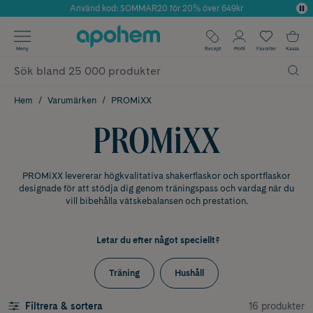
Använd kod: SOMMAR20 för 20% över 649kr
Årets Butik 2025 inom Skönhet
✓ Fri frakt
Meny
Recept
Profil
Favoriter
Kassa
✓ Rådgivning från farmaceuter & hudterapeuter
✓ Poäng på alla köp*
Hem
Varumärken
PROMiXX
PROMiXX
PROMiXX levererar högkvalitativa shakerflaskor och sportflaskor
designade för att stödja dig genom träningspass och vardag när du
vill bibehålla vätskebalansen och prestation.
Letar du efter något speciellt?
Träning
Hushåll
16 produkter
Filtrera & sortera