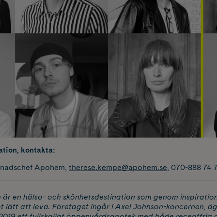
ation, kontakta:
knadschef Apohem,
therese.kempe@apohem.se
, 070-888 74 
r en hälso- och skönhetsdestination som genom inspiratio
et lätt att leva. Företaget ingår i Axel Johnson-koncernen, 
2019 ett fullskaligt öppenvårdsapotek med både receptfria