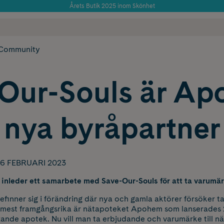
Årets Butik 2025 inom Skönhet
Använd kod: SOMMAR20 för 20% över 649kr
 frakt
✓ Rådgivning från farmaceuter & hudterapeuter
✓ Poäng på alla
Community
Our-Souls är A
nya byråpartner
6 FEBRUARI 2023
leder ett samarbete med Save-Our-Souls för att ta varumärke
inner sig i förändring där nya och gamla aktörer försöker t
e mest framgångsrika är nätapoteket Apohem som lanserades
ande apotek. Nu vill man ta erbjudande och varumärke till nä