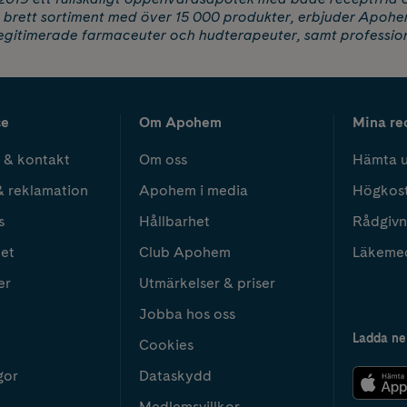
t brett sortiment med över 15 000 produkter, erbjuder Apohe
legitimerade farmaceuter och hudterapeuter, samt professio
ce
Om Apohem
Mina re
 & kontakt
Om oss
Hämta u
& reklamation
Apohem i media
Högkos
s
Hållbarhet
Rådgivn
het
Club Apohem
Läkeme
er
Utmärkelser & priser
Jobba hos oss
Ladda ne
Cookies
gor
Dataskydd
Medlemsvillkor