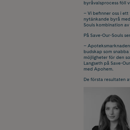
byråvalsprocess föll 
–
Vi befinner oss i e
nytänkande byrå med
Souls kombination av s
På Save-Our-Souls se
–
Apoteksmarknaden, o
budskap som snabba le
möjligheter för den so
Langseth på Save-Our-
med Apohem.
De första resultaten 