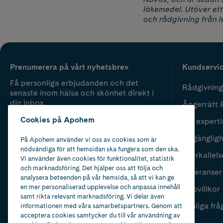
läkemedel. Utöver et
och rådgivning från 
Prenumerera på vårt nyhetsbrev
Kundservi
Få personliga erbjudanden och det
Rådgivning
senaste inom hälsa och skönhet direkt i
din inbox.
Ångerrätt 
Cookies på Apohem
Vår experti
Fyll i mailadress
Skicka
Tillgänglig
På Apohem använder vi oss av cookies som är
nödvändiga för att hemsidan ska fungera som den ska.
Återkallels
Vi använder även cookies för funktionalitet, statistik
och marknadsföring. Det hjälper oss att följa och
Leveranser
analysera beteenden på vår hemsida, så att vi kan ge
en mer personaliserad upplevelse och anpassa innehåll
Köpvillkor
samt rikta relevant marknadsföring. Vi delar även
Vanliga frå
informationen med våra samarbetspartners. Genom att
acceptera cookies samtycker du till vår användning av