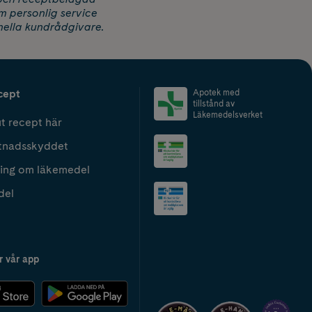
m personlig service
nella kundrådgivare.
cept
Apotek med
tillstånd av
Läkemedelsverket
t recept här
tnadsskyddet
ing om läkemedel
del
r vår app