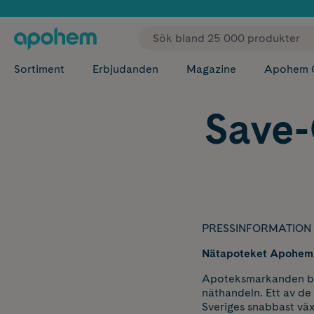
✓ Fri
Sortiment
Erbjudanden
Magazine
Apohem 
Save-
PRESSINFORMATION 
Nätapoteket Apohem in
Apoteksmarkanden bef
näthandeln. Ett av d
Sveriges snabbast väx