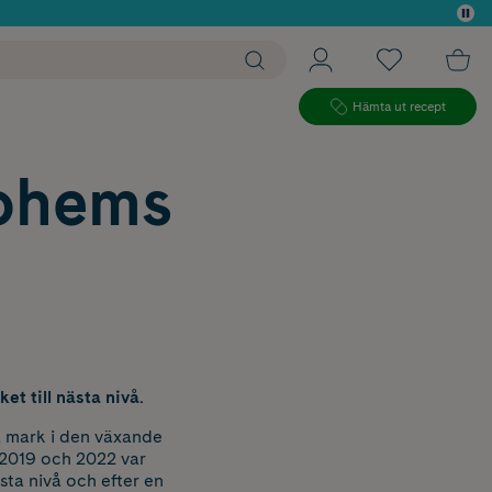
 köp*
Hämta ut recept
pohems
t till nästa nivå.
a mark i den växande
 2019 och 2022 var
sta nivå och efter en