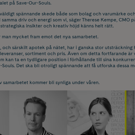
valet på Save-Our-Souls.
tt väldigt spännande skede både som bolag och varumärke och
 samma driv och energi som vi, säger Therese Kempe, CMO 
trategiska insikter och kreativ höjd känns helt rätt.
r man mycket fram emot det nya samarbetet.
ch särskilt apotek på nätet, har i ganska stor utsträckning 
veranser, sortiment och pris. Även om detta fortfarande är vi
m kan ta en tydligare position i förhållande till sina konkurren
Souls. Det ska bli otroligt spännande att få utforska dessa m
av samarbetet kommer bli synliga under våren.