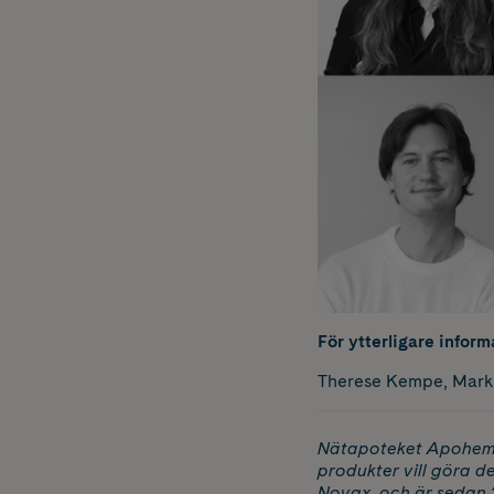
För ytterligare inform
Therese Kempe, Mar
Nätapoteket Apohem ä
produkter vill göra d
Novax, och är sedan 