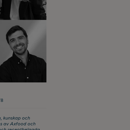
78
n, kunskap och
ägs av Axfood och
 och receptbelagda